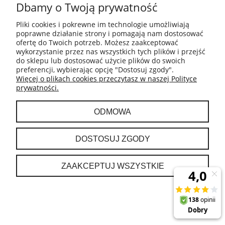
Dbamy o Twoją prywatność
Pliki cookies i pokrewne im technologie umożliwiają
poprawne działanie strony i pomagają nam dostosować
ofertę do Twoich potrzeb. Możesz zaakceptować
wykorzystanie przez nas wszystkich tych plików i przejść
do sklepu lub dostosować użycie plików do swoich
SHARP UA-KIN52E-W oczyszczacz
preferencji, wybierając opcję "Dostosuj zgody".
powietrza
Więcej o plikach cookies przeczytasz w naszej Polityce
prywatności.
2 999,00 zł
ODMOWA
DO KOSZYKA
DOSTOSUJ ZGODY
ZAAKCEPTUJ WSZYSTKIE