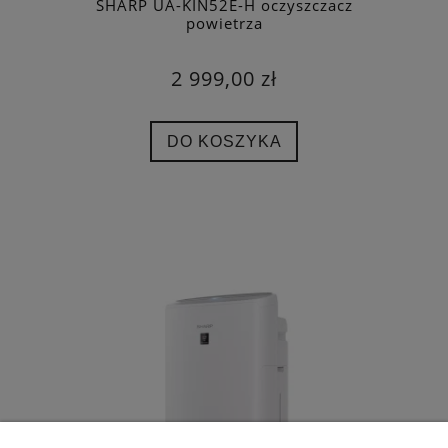
SHARP UA-KIN52E-H oczyszczacz
powietrza
2 999,00 zł
DO KOSZYKA