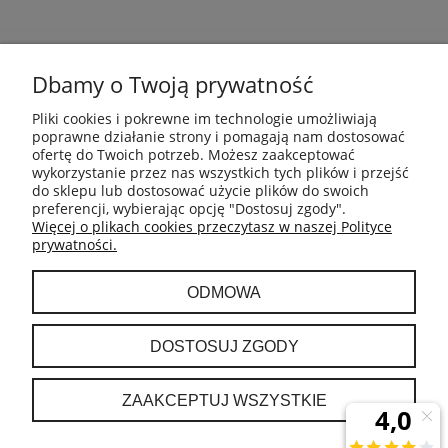
POMOC
Dbamy o Twoją prywatność
INFORMACJE
Pliki cookies i pokrewne im technologie umożliwiają
poprawne działanie strony i pomagają nam dostosować
ofertę do Twoich potrzeb. Możesz zaakceptować
PŁATNOŚCI I DOSTAWA
wykorzystanie przez nas wszystkich tych plików i przejść
do sklepu lub dostosować użycie plików do swoich
preferencji, wybierając opcję "Dostosuj zgody".
GWARANCJA I ZWROTY
Więcej o plikach cookies przeczytasz w naszej Polityce
prywatności.
MOJE KONTO
ODMOWA
O NAS
DOSTOSUJ ZGODY
ZAAKCEPTUJ WSZYSTKIE