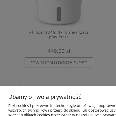
e filtr
Philips HU4811/10 nawilżacz
Kaiterra
A E12
powietrza
detekto
449,00 zł
POWIADOM O DOSTĘPNOŚCI
POWIA
POMOC
INFORMACJE
Dbamy o Twoją prywatność
Regulamin
Blog
Jak kupować?
Mapa Strony
Pliki cookies i pokrewne im technologie umożliwiają poprawn
Polityka prywatności
wszystkich tych plików i przejść do sklepu lub dostosować uży
Pytania i odpowiedzi
Więcej o plikach cookies przeczytasz w naszej Polityce prywatn