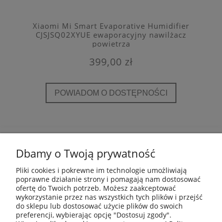
Xiaomi Mi Smart Evaporative Humidifier
CJSJSQ02XYUE ewaporacyjny nawilżacz
powietrza
399,00 zł
POWIADOM O DOSTĘPNOŚCI
POMOC
Dbamy o Twoją prywatność
INFORMACJE
Pliki cookies i pokrewne im technologie umożliwiają
poprawne działanie strony i pomagają nam dostosować
ofertę do Twoich potrzeb. Możesz zaakceptować
PŁATNOŚCI I DOSTAWA
wykorzystanie przez nas wszystkich tych plików i przejść
do sklepu lub dostosować użycie plików do swoich
preferencji, wybierając opcję "Dostosuj zgody".
GWARANCJA I ZWROTY