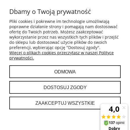
POMOC
Dbamy o Twoją prywatność
INFORMACJE
Pliki cookies i pokrewne im technologie umożliwiają
poprawne działanie strony i pomagają nam dostosować
ofertę do Twoich potrzeb. Możesz zaakceptować
PŁATNOŚCI I DOSTAWA
wykorzystanie przez nas wszystkich tych plików i przejść
do sklepu lub dostosować użycie plików do swoich
preferencji, wybierając opcję "Dostosuj zgody".
GWARANCJA I ZWROTY
Więcej o plikach cookies przeczytasz w naszej Polityce
prywatności.
MOJE KONTO
ODMOWA
O NAS
DOSTOSUJ ZGODY
ZAAKCEPTUJ WSZYSTKIE
POKAŻ PEŁNĄ WERSJĘ STRONY