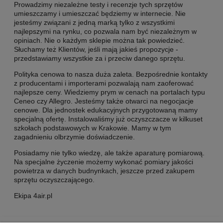
Prowadzimy niezależne testy i recenzje tych sprzętów
umieszczamy i umieszczać będziemy w internecie. Nie
jesteśmy związani z jedną marką tylko z wszystkimi
najlepszymi na rynku, co pozwala nam być niezależnym w
opiniach. Nie o każdym sklepie można tak powiedzieć.
Słuchamy też Klientów, jeśli mają jakieś propozycje -
przedstawiamy wszystkie za i przeciw danego sprzętu.
Polityka cenowa to nasza duża zaleta. Bezpośrednie kontakty
z producentami i importerami pozwalają nam zaoferować
najlepsze ceny. Wiedziemy prym w cenach na portalach typu
Ceneo czy Allegro. Jesteśmy także otwarci na negocjacje
cenowe. Dla jednostek edukacyjnych przygotowaną mamy
specjalną ofertę. Instalowaliśmy już oczyszczacze w kilkuset
szkołach podstawowych w Krakowie. Mamy w tym
zagadnieniu olbrzymie doświadczenie.
Posiadamy nie tylko wiedzę, ale także aparaturę pomiarową.
Na specjalne życzenie możemy wykonać pomiary jakości
powietrza w danych budnynkach, jeszcze przed zakupem
sprzętu oczyszczającego.
Ekipa 4air.pl