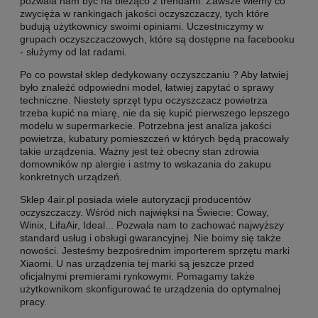
pozwala nam być na bieżąco z trendami. Zawsze wiemy co
zwycięża w rankingach jakości oczyszczaczy, tych które
budują użytkownicy swoimi opiniami. Uczestniczymy w
grupach oczyszczaczowych, które są dostępne na facebooku
- służymy od lat radami.
Po co powstał sklep dedykowany oczyszczaniu ? Aby łatwiej
było znaleźć odpowiedni model, łatwiej zapytać o sprawy
techniczne. Niestety sprzęt typu oczyszczacz powietrza
trzeba kupić na miarę, nie da się kupić pierwszego lepszego
modelu w supermarkecie. Potrzebna jest analiza jakości
powietrza, kubatury pomieszczeń w których będą pracowały
takie urządzenia. Ważny jest też obecny stan zdrowia
domowników np alergie i astmy to wskazania do zakupu
konkretnych urządzeń.
Sklep 4air.pl posiada wiele autoryzacji producentów
oczyszczaczy. Wśród nich najwięksi na Świecie: Coway,
Winix, LifaAir, Ideal... Pozwala nam to zachować najwyższy
standard usług i obsługi gwarancyjnej. Nie boimy się także
nowości. Jesteśmy bezpośrednim importerem sprzętu marki
Xiaomi. U nas urządzenia tej marki są jeszcze przed
oficjalnymi premierami rynkowymi. Pomagamy także
użytkownikom skonfigurować te urządzenia do optymalnej
pracy.