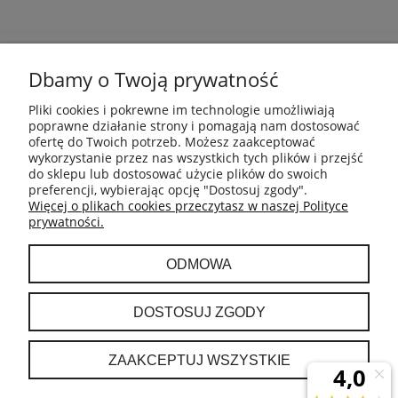
POMOC
Dbamy o Twoją prywatność
INFORMACJE
Pliki cookies i pokrewne im technologie umożliwiają
poprawne działanie strony i pomagają nam dostosować
ofertę do Twoich potrzeb. Możesz zaakceptować
PŁATNOŚCI I DOSTAWA
wykorzystanie przez nas wszystkich tych plików i przejść
do sklepu lub dostosować użycie plików do swoich
preferencji, wybierając opcję "Dostosuj zgody".
GWARANCJA I ZWROTY
Więcej o plikach cookies przeczytasz w naszej Polityce
prywatności.
MOJE KONTO
ODMOWA
O NAS
DOSTOSUJ ZGODY
ZAAKCEPTUJ WSZYSTKIE