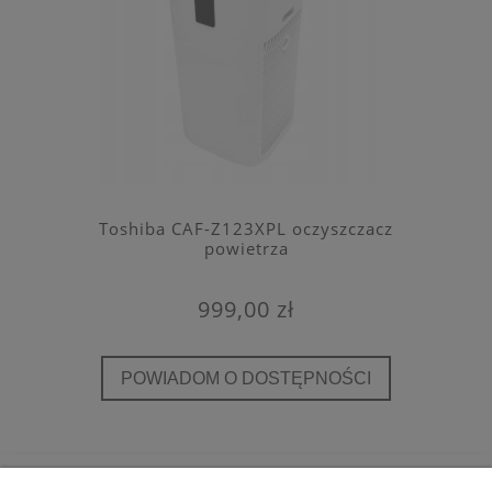
Toshiba CAF-Z123XPL oczyszczacz
powietrza
999,00 zł
POWIADOM O DOSTĘPNOŚCI
POMOC