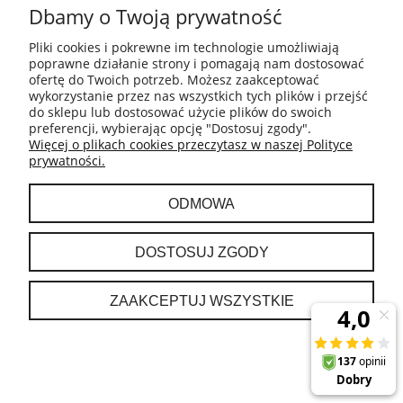
Dbamy o Twoją prywatność
INFORMACJE
Pliki cookies i pokrewne im technologie umożliwiają
poprawne działanie strony i pomagają nam dostosować
ofertę do Twoich potrzeb. Możesz zaakceptować
PŁATNOŚCI I DOSTAWA
wykorzystanie przez nas wszystkich tych plików i przejść
do sklepu lub dostosować użycie plików do swoich
preferencji, wybierając opcję "Dostosuj zgody".
GWARANCJA I ZWROTY
Więcej o plikach cookies przeczytasz w naszej Polityce
prywatności.
MOJE KONTO
ODMOWA
O NAS
DOSTOSUJ ZGODY
ZAAKCEPTUJ WSZYSTKIE
POKAŻ PEŁNĄ WERSJĘ STRONY
Sklep internetowy Shoper.pl