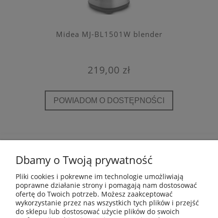
Midea MJ-BL1501W blender
219,00 zł
POWIADOM O DOSTĘPNOŚCI
POMOC
Dbamy o Twoją prywatność
INFORMACJE
Pliki cookies i pokrewne im technologie umożliwiają
poprawne działanie strony i pomagają nam dostosować
ofertę do Twoich potrzeb. Możesz zaakceptować
PŁATNOŚCI I DOSTAWA
wykorzystanie przez nas wszystkich tych plików i przejść
do sklepu lub dostosować użycie plików do swoich