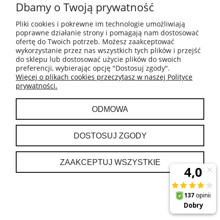
Dbamy o Twoją prywatność
Pliki cookies i pokrewne im technologie umożliwiają
poprawne działanie strony i pomagają nam dostosować
ofertę do Twoich potrzeb. Możesz zaakceptować
wykorzystanie przez nas wszystkich tych plików i przejść
do sklepu lub dostosować użycie plików do swoich
preferencji, wybierając opcję "Dostosuj zgody".
Więcej o plikach cookies przeczytasz w naszej Polityce
Motus torba sakwa rozmiar L do hulajnogi
prywatności.
elektrycznej
ODMOWA
79,00 zł
DOSTOSUJ ZGODY
DO KOSZYKA
ZAAKCEPTUJ WSZYSTKIE