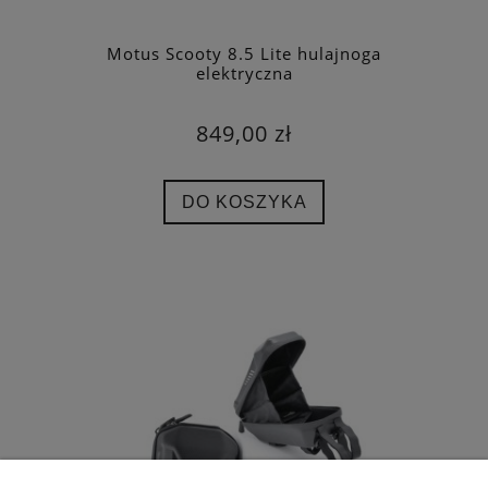
Motus Scooty 8.5 Lite hulajnoga
elektryczna
849,00 zł
DO KOSZYKA