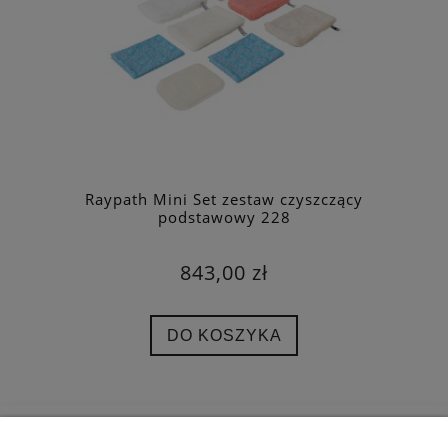
Raypath Mini Set zestaw czyszczący
podstawowy 228
843,00 zł
DO KOSZYKA
POMOC