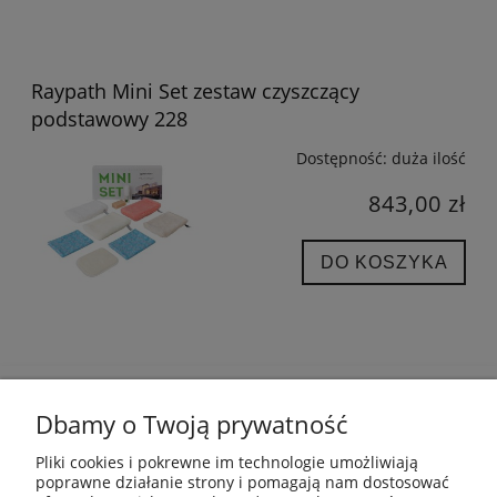
Raypath Mini Set zestaw czyszczący
podstawowy 228
Dostępność:
duża ilość
843,00 zł
DO KOSZYKA
POMOC
Dbamy o Twoją prywatność
INFORMACJE
Pliki cookies i pokrewne im technologie umożliwiają
poprawne działanie strony i pomagają nam dostosować