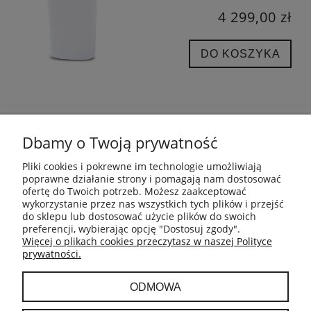
4 299,00 zł
DO KOSZYKA
POMOC
Dbamy o Twoją prywatność
INFORMACJE
Pliki cookies i pokrewne im technologie umożliwiają
poprawne działanie strony i pomagają nam dostosować
ofertę do Twoich potrzeb. Możesz zaakceptować
PŁATNOŚCI I DOSTAWA
wykorzystanie przez nas wszystkich tych plików i przejść
do sklepu lub dostosować użycie plików do swoich
preferencji, wybierając opcję "Dostosuj zgody".
GWARANCJA I ZWROTY
Więcej o plikach cookies przeczytasz w naszej Polityce
prywatności.
MOJE KONTO
ODMOWA