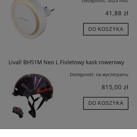
Dostępność:
duża ilość
41,88 zł
DO KOSZYKA
Livall BH51M Neo L Fioletowy kask rowerowy
Dostępność:
na wyczerpaniu
815,00 zł
DO KOSZYKA