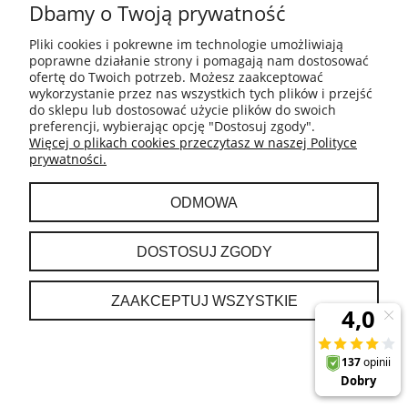
Dbamy o Twoją prywatność
Livall BH51M Neo L Różowy kask rowerowy
Pliki cookies i pokrewne im technologie umożliwiają
Dostępność:
na wyczerpaniu
poprawne działanie strony i pomagają nam dostosować
ofertę do Twoich potrzeb. Możesz zaakceptować
815,00 zł
wykorzystanie przez nas wszystkich tych plików i przejść
do sklepu lub dostosować użycie plików do swoich
preferencji, wybierając opcję "Dostosuj zgody".
Więcej o plikach cookies przeczytasz w naszej Polityce
DO KOSZYKA
prywatności.
ODMOWA
DOSTOSUJ ZGODY
Livall BH51M Neo L Szary kask rowerowy
ZAAKCEPTUJ WSZYSTKIE
Dostępność:
na wyczerpaniu
815,00 zł
DO KOSZYKA