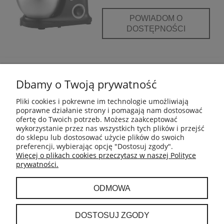
POWIADOM O
DOSTĘPNOŚCI
POMOC
Dbamy o Twoją prywatność
INFORMACJE
Pliki cookies i pokrewne im technologie umożliwiają
poprawne działanie strony i pomagają nam dostosować
ofertę do Twoich potrzeb. Możesz zaakceptować
PŁATNOŚCI I DOSTAWA
wykorzystanie przez nas wszystkich tych plików i przejść
do sklepu lub dostosować użycie plików do swoich
preferencji, wybierając opcję "Dostosuj zgody".
GWARANCJA I ZWROTY
Więcej o plikach cookies przeczytasz w naszej Polityce
prywatności.
MOJE KONTO
ODMOWA
O NAS
DOSTOSUJ ZGODY