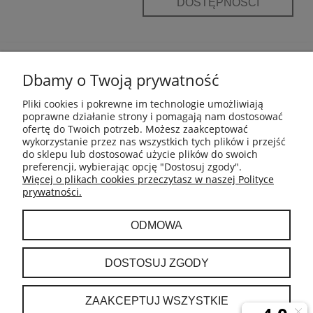
DOSTĘPNOŚCI
POMOC
Dbamy o Twoją prywatność
INFORMACJE
Pliki cookies i pokrewne im technologie umożliwiają
poprawne działanie strony i pomagają nam dostosować
ofertę do Twoich potrzeb. Możesz zaakceptować
PŁATNOŚCI I DOSTAWA
wykorzystanie przez nas wszystkich tych plików i przejść
do sklepu lub dostosować użycie plików do swoich
preferencji, wybierając opcję "Dostosuj zgody".
GWARANCJA I ZWROTY
Więcej o plikach cookies przeczytasz w naszej Polityce
prywatności.
MOJE KONTO
ODMOWA
O NAS
DOSTOSUJ ZGODY
ZAAKCEPTUJ WSZYSTKIE