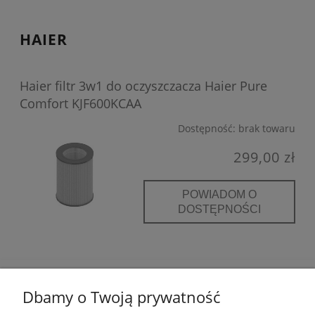
HAIER
Haier filtr 3w1 do oczyszczacza Haier Pure
Comfort KJF600KCAA
Dostępność:
brak towaru
299,00 zł
POWIADOM O
DOSTĘPNOŚCI
POMOC
Dbamy o Twoją prywatność