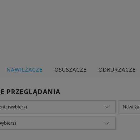
NAWILŻACZE
OSUSZACZE
ODKURZACZE
JE PRZEGLĄDANIA
nt: (wybierz)
Nawilżac
wybierz)