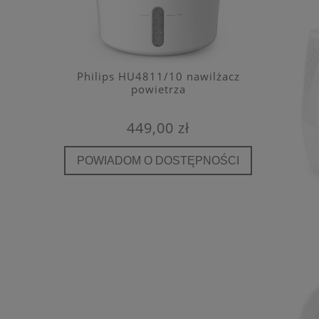
e filtr
Philips HU4811/10 nawilżacz
Kaiterra
A E12
powietrza
detekto
449,00 zł
POWIADOM O DOSTĘPNOŚCI
POWIA