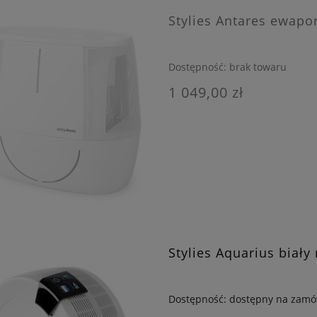
Stylies Antares ewapo
Dostępność:
brak towaru
 Laser Egg 2+ Chemical
Winix Zero oczyszczacz powiet
r cząstek PM2.5 i TVOC
1 049,00 zł
499,00 zł
725,00 zł
DOM O DOSTĘPNOŚCI
DO KOSZYKA
Stylies Aquarius biały
Dostępność:
dostępny na zamó