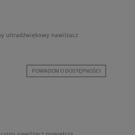
zny ultradźwiękowy nawilżacz
POWIADOM O DOSTĘPNOŚCI
acyjny nawilżacz powietrza