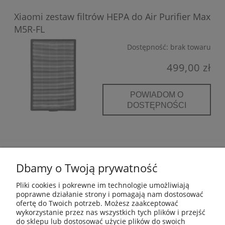
Xiaomi zestaw filtrów HEPA do Air Purifier Max
M5R-FL
Dostępność:
brak towaru
499,00 zł
POWIADOM O
DOSTĘPNOŚCI
POMOC
Dbamy o Twoją prywatność
INFORMACJE
Pliki cookies i pokrewne im technologie umożliwiają
poprawne działanie strony i pomagają nam dostosować
ofertę do Twoich potrzeb. Możesz zaakceptować
PŁATNOŚCI I DOSTAWA
wykorzystanie przez nas wszystkich tych plików i przejść
do sklepu lub dostosować użycie plików do swoich