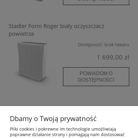
Stadler Form Roger biały oczyszczacz
powietrza
Dostępność:
brak towaru
1 699,00 zł
POWIADOM O
DOSTĘPNOŚCI
POMOC
Dbamy o Twoją prywatność
INFORMACJE
Pliki cookies i pokrewne im technologie umożliwiają
poprawne działanie strony i pomagają nam dostosować