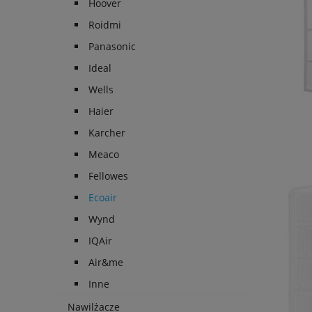
Hoover
Roidmi
Panasonic
Ideal
Wells
Haier
Karcher
Meaco
Fellowes
Ecoair
Wynd
IQAir
Air&me
Inne
Nawilżacze