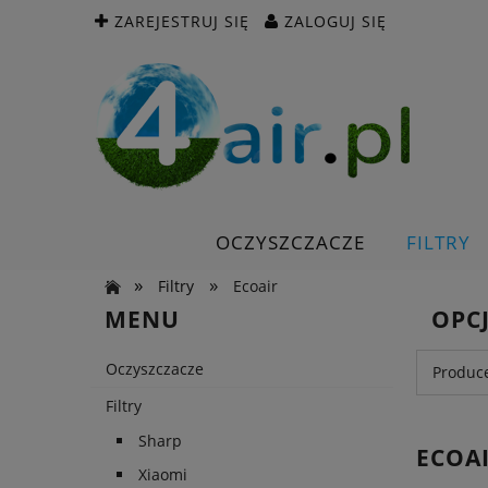
ZAREJESTRUJ SIĘ
ZALOGUJ SIĘ
OCZYSZCZACZE
FILTRY
»
»
Filtry
Ecoair
MENU
OPC
Oczyszczacze
Produce
Filtry
Sharp
ECOA
Xiaomi