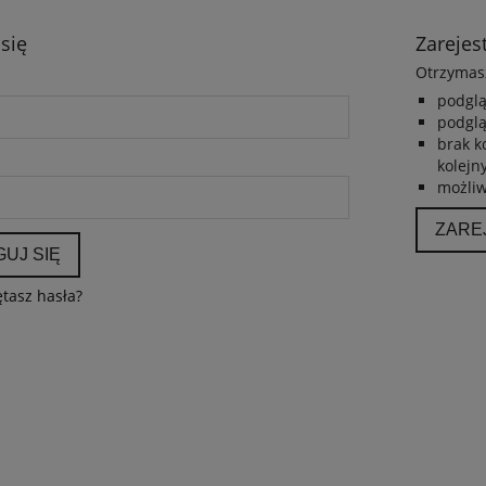
 się
Zarejest
Otrzymasz
podglą
podglą
brak k
kolejn
możliw
ZARE
UJ SIĘ
tasz hasła?