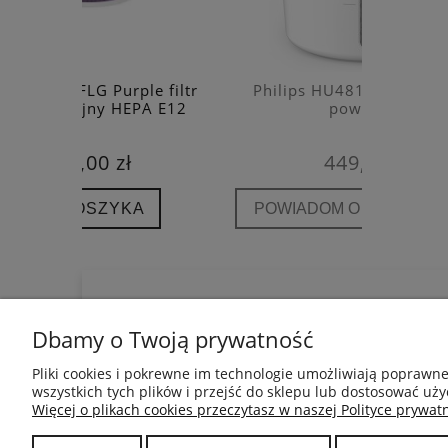
e filtr
Philips HU4811/10 nawilżacz
Kaiterra
A E12
powietrza
detekto
449,00 zł
POWIADOM O DOSTĘPNOŚCI
POWIA
POMOC
INFORMACJE
Dbamy o Twoją prywatność
Regulamin
Blog
Jak kupować?
Mapa Strony
Pliki cookies i pokrewne im technologie umożliwiają poprawn
Polityka prywatności
wszystkich tych plików i przejść do sklepu lub dostosować uży
Pytania i odpowiedzi
Więcej o plikach cookies przeczytasz w naszej Polityce prywatn
Bezpieczeństwo wysyłek