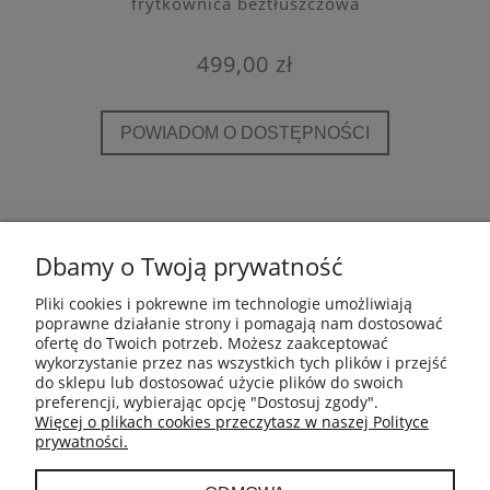
frytkownica beztłuszczowa
499,00 zł
POWIADOM O DOSTĘPNOŚCI
POMOC
Dbamy o Twoją prywatność
INFORMACJE
Pliki cookies i pokrewne im technologie umożliwiają
poprawne działanie strony i pomagają nam dostosować
ofertę do Twoich potrzeb. Możesz zaakceptować
PŁATNOŚCI I DOSTAWA
wykorzystanie przez nas wszystkich tych plików i przejść
do sklepu lub dostosować użycie plików do swoich
preferencji, wybierając opcję "Dostosuj zgody".
GWARANCJA I ZWROTY
Więcej o plikach cookies przeczytasz w naszej Polityce
prywatności.
MOJE KONTO