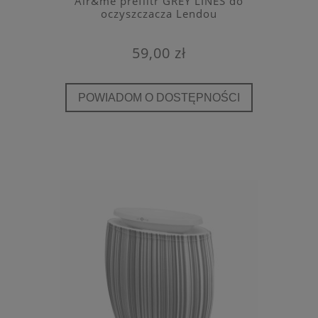
Air&me prefiltr GREY LINES do
oczyszczacza Lendou
59,00 zł
POWIADOM O DOSTĘPNOŚCI