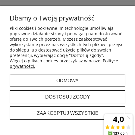
POMOC
Dbamy o Twoją prywatność
INFORMACJE
Pliki cookies i pokrewne im technologie umożliwiają
poprawne działanie strony i pomagają nam dostosować
ofertę do Twoich potrzeb. Możesz zaakceptować
PŁATNOŚCI I DOSTAWA
wykorzystanie przez nas wszystkich tych plików i przejść
do sklepu lub dostosować użycie plików do swoich
preferencji, wybierając opcję "Dostosuj zgody".
GWARANCJA I ZWROTY
Więcej o plikach cookies przeczytasz w naszej Polityce
prywatności.
MOJE KONTO
ODMOWA
O NAS
DOSTOSUJ ZGODY
ZAAKCEPTUJ WSZYSTKIE
POKAŻ PEŁNĄ WERSJĘ STRONY