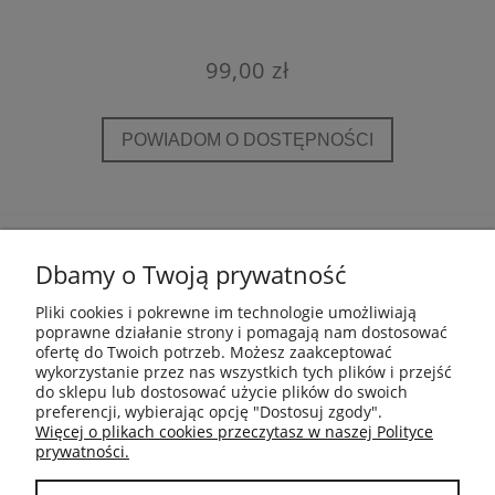
99,00 zł
POWIADOM O DOSTĘPNOŚCI
POMOC
Dbamy o Twoją prywatność
INFORMACJE
Pliki cookies i pokrewne im technologie umożliwiają
poprawne działanie strony i pomagają nam dostosować
ofertę do Twoich potrzeb. Możesz zaakceptować
PŁATNOŚCI I DOSTAWA
wykorzystanie przez nas wszystkich tych plików i przejść
do sklepu lub dostosować użycie plików do swoich
preferencji, wybierając opcję "Dostosuj zgody".
GWARANCJA I ZWROTY
Więcej o plikach cookies przeczytasz w naszej Polityce
prywatności.
MOJE KONTO