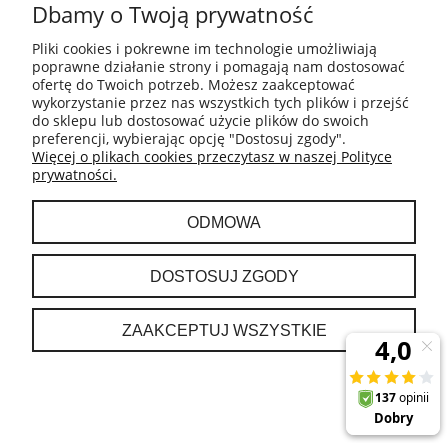
LIN TAC-07CPB/DL2 klimatyzator
Dbamy o Twoją prywatność
przenośny
Pliki cookies i pokrewne im technologie umożliwiają
poprawne działanie strony i pomagają nam dostosować
1 199,00 zł
ofertę do Twoich potrzeb. Możesz zaakceptować
wykorzystanie przez nas wszystkich tych plików i przejść
do sklepu lub dostosować użycie plików do swoich
preferencji, wybierając opcję "Dostosuj zgody".
POWIADOM O DOSTĘPNOŚCI
Więcej o plikach cookies przeczytasz w naszej Polityce
prywatności.
ODMOWA
DOSTOSUJ ZGODY
ZAAKCEPTUJ WSZYSTKIE