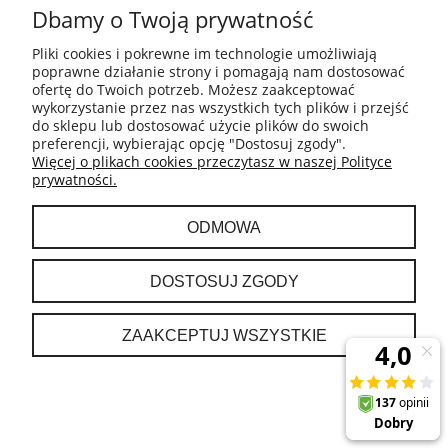
Dbamy o Twoją prywatność
INFORMACJE
Pliki cookies i pokrewne im technologie umożliwiają
poprawne działanie strony i pomagają nam dostosować
ofertę do Twoich potrzeb. Możesz zaakceptować
PŁATNOŚCI I DOSTAWA
wykorzystanie przez nas wszystkich tych plików i przejść
do sklepu lub dostosować użycie plików do swoich
preferencji, wybierając opcję "Dostosuj zgody".
GWARANCJA I ZWROTY
Więcej o plikach cookies przeczytasz w naszej Polityce
prywatności.
MOJE KONTO
ODMOWA
O NAS
DOSTOSUJ ZGODY
ZAAKCEPTUJ WSZYSTKIE
POKAŻ PEŁNĄ WERSJĘ STRONY
Sklep internetowy Shoper.pl