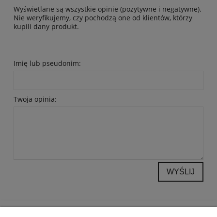
Wyświetlane są wszystkie opinie (pozytywne i negatywne).
Nie weryfikujemy, czy pochodzą one od klientów, którzy
kupili dany produkt.
Imię lub pseudonim:
Twoja opinia:
WYŚLIJ
POMOC