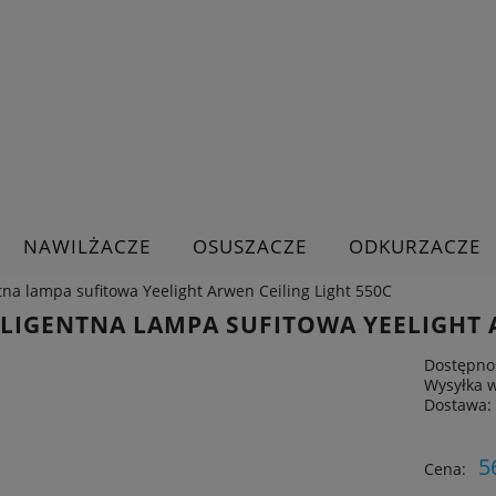
NAWILŻACZE
OSUSZACZE
ODKURZACZE
tna lampa sufitowa Yeelight Arwen Ceiling Light 550C
ELIGENTNA LAMPA SUFITOWA YEELIGHT 
Dostępno
Wysyłka 
Dostawa:
Cena nie zawiera ewe
5
Cena:
płatności