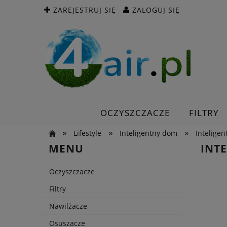
ZAREJESTRUJ SIĘ
ZALOGUJ SIĘ
OCZYSZCZACZE
FILTRY
»
»
»
Lifestyle
Inteligentny dom
Inteligen
MENU
INT
Oczyszczacze
Filtry
Nawilżacze
Osuszacze