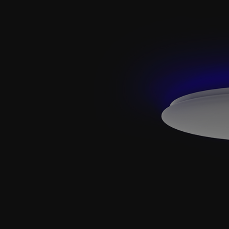
 Laser Egg 2+ Chemical
Winix Zero oczyszczacz powiet
r cząstek PM2.5 i TVOC
499,00 zł
725,00 zł
DOM O DOSTĘPNOŚCI
DO KOSZYKA