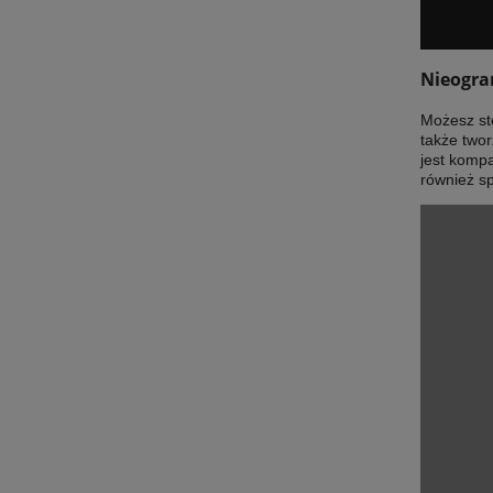
Nieogra
Możesz ste
także two
jest komp
również s