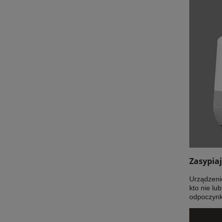
Zasypia
Urządzenie
kto nie lu
odpoczynko