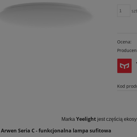
szt
Ocena:
Producen
Kod prod
S
Yeelight
Marka
jest częścią ekos
t Arwen Seria C - funkcjonalna lampa sufitowa