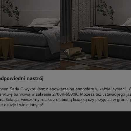
odpowiedni nastrój
wen Seria C wykreujesz niepowtarzalną atmosferę w każdej sytuacji. W
eraturę barwową w zakresie 2700K-6500K. Możesz też ustawić jego jas
a kolacja, wieczorny relaks z ulubioną książką czy przyjęcie w gronie p
te okazje i wiele innych!