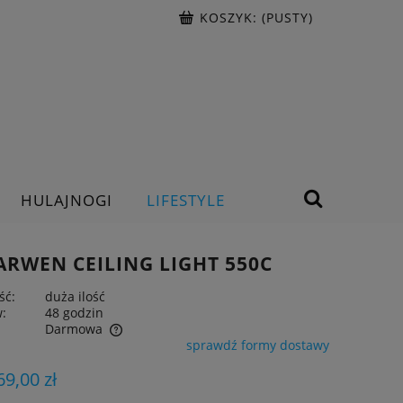
KOSZYK:
(PUSTY)
HULAJNOGI
LIFESTYLE
ARWEN CEILING LIGHT 550C
ść:
duża ilość
w:
48 godzin
Darmowa
sprawdź formy dostawy
ntualnych kosztów
69,00 zł