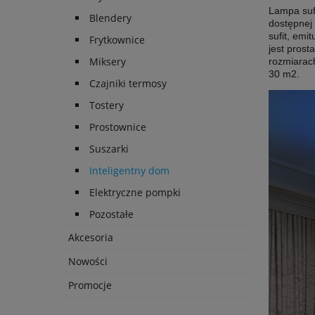
Lampa suf
Blendery
dostępnej 
sufit, emi
Frytkownice
jest prost
Miksery
rozmiarac
30 m2.
Czajniki termosy
Tostery
Prostownice
Suszarki
Inteligentny dom
Elektryczne pompki
Pozostałe
Akcesoria
Nowości
Promocje