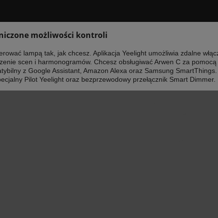
niczone możliwości kontroli
rować lampą tak, jak chcesz. Aplikacja Yeelight umożliwia zdalne włącz
rzenie scen i harmonogramów. Chcesz obsługiwać Arwen C za pomocą 
atybilny z Google Assistant, Amazon Alexa oraz Samsung SmartThings.
pecjalny Pilot Yeelight oraz bezprzewodowy przełącznik Smart Dimmer.