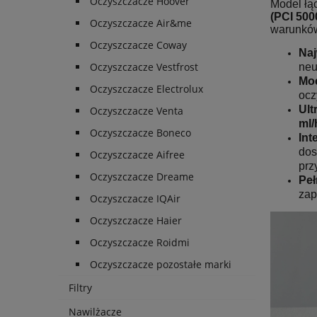
Oczyszczacze Hoover
Model łą
(PCI 500
Oczyszczacze Air&me
warunków
Oczyszczacze Coway
Naj
Oczyszczacze Vestfrost
neu
Moc
Oczyszczacze Electrolux
ocz
Ult
Oczyszczacze Venta
ml/
Oczyszczacze Boneco
Int
dos
Oczyszczacze Aifree
prz
Oczyszczacze Dreame
Peł
zap
Oczyszczacze IQAir
Oczyszczacze Haier
Oczyszczacze Roidmi
Oczyszczacze pozostałe marki
Filtry
Nawilżacze