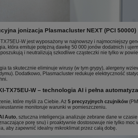
cyjna jonizacja Plasmacluster NEXT (PCI 50000)
-TX75EU-W jest wyposażony w najnowszy i najmocniejszy gen
gia, która emituje potężną dawkę 50 000 jonów dodatnich i uje
poszukują i neutralizują szkodliwe cząsteczki nie tylko w powie
ia ta skutecznie eliminuje wirusy (w tym grypy), alergeny wzi
 dymu). Dodatkowo, Plasmacluster redukuje elektryczność staty
hni.
KI-TX75EU-W – technologia AI i pełna automatyza
enie, które myśli za Ciebie. Aż
5 precyzyjnych czujników
(PM2
 nieustannie monitoruje warunki w pomieszczeniu.
AI Auto
, sztuczna inteligencja analizuje zebrane dane w czasi
znaczające porę snu) i proaktywnie dostosowuje nie tylko moc 
a, aby zapewnić idealny mikroklimat przez całą dobę.