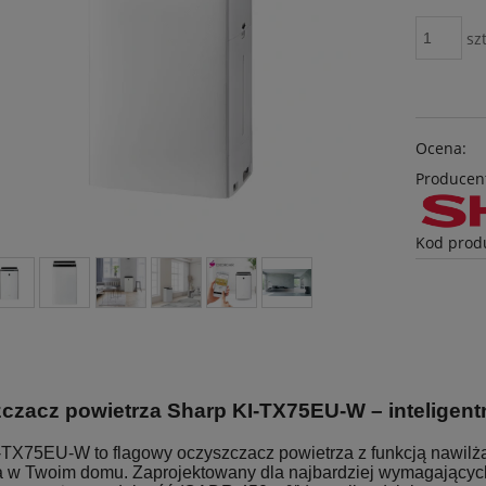
szt
Ocena:
Producen
Kod prod
S
czacz powietrza Sharp KI-TX75EU-W – inteligentn
-TX75EU-W to flagowy oczyszczacz powietrza z funkcją nawilżan
a w Twoim domu. Zaprojektowany dla najbardziej wymagających