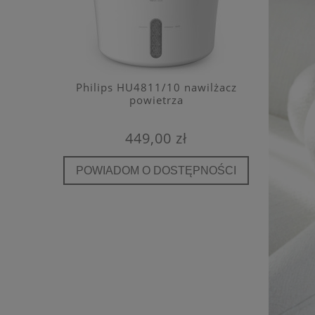
e filtr
Philips HU4811/10 nawilżacz
Kaiterra
A E12
powietrza
detekto
449,00 zł
POWIADOM O DOSTĘPNOŚCI
POWIA