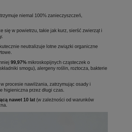
zatrzymuje niemal 100% zanieczyszczeń,
się w powietrzu, takie jak kurz, sierść zwierząt i
y.
tecznie neutralizuje lotne związki organiczne
ytowe.
mniej
99,97%
mikroskopijnych cząsteczek o
ładniki smogu), alergeny roślin, roztocza, bakterie
procesie nawilżania, zatrzymując osady i
 higieniczna przez długi czas.
ącą nawet 10 lat
(w zależności od warunków
zna.