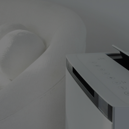
 Laser Egg 2+ Chemical
Winix Zero oczyszczacz powiet
r cząstek PM2.5 i TVOC
499,00 zł
725,00 zł
DOM O DOSTĘPNOŚCI
DO KOSZYKA