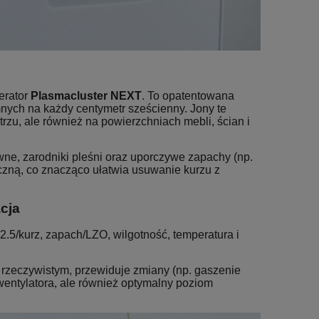
erator
Plasmacluster NEXT
. To opatentowana
mnych na każdy centymetr sześcienny. Jony te
trzu, ale również na powierzchniach mebli, ścian i
ewne, zarodniki pleśni oraz uporczywe zapachy (np.
czną, co znacząco ułatwia usuwanie kurzu z
cja
.5/kurz, zapach/LZO, wilgotność, temperatura i
e rzeczywistym, przewiduje zmiany (np. gaszenie
wentylatora, ale również optymalny poziom