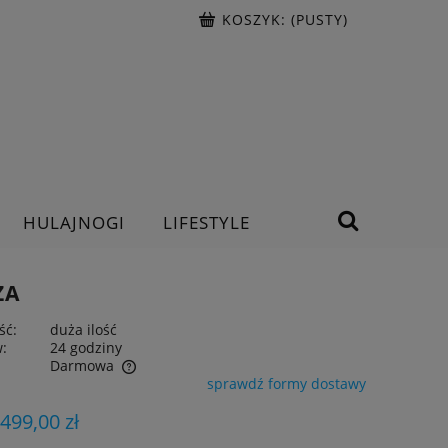
KOSZYK:
(PUSTY)
HULAJNOGI
LIFESTYLE
ZA
ść:
duża ilość
w:
24 godziny
Darmowa
sprawdź formy dostawy
ntualnych kosztów
 499,00 zł