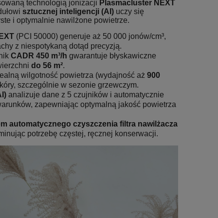
owaną technologią jonizacji
Plasmacluster NEXT
odułowi
sztucznej inteligencji (AI)
uczy się
te i optymalnie nawilżone powietrze.
NEXT
(PCI 50000) generuje aż 50 000 jonów/cm³,
pachy z niespotykaną dotąd precyzją.
nik
CADR 450 m³/h
gwarantuje błyskawiczne
wierzchni
do 56 m²
.
ealną wilgotność powietrza (wydajność aż
900
skóry, szczególnie w sezonie grzewczym.
I)
analizuje dane z 5 czujników i automatycznie
warunków, zapewniając optymalną jakość powietrza
m automatycznego czyszczenia filtra nawilżacza
inując potrzebę częstej, ręcznej konserwacji.