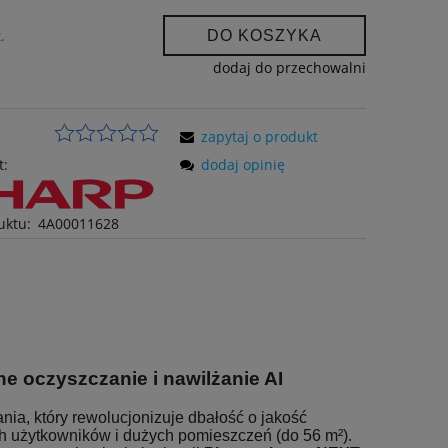
.
DO KOSZYKA
dodaj do przechowalni
zapytaj o produkt
t:
dodaj opinię
uktu:
4A00011628
e oczyszczanie i nawilżanie AI
ia, który rewolucjonizuje dbałość o jakość
 użytkowników i dużych pomieszczeń (do 56 m²).