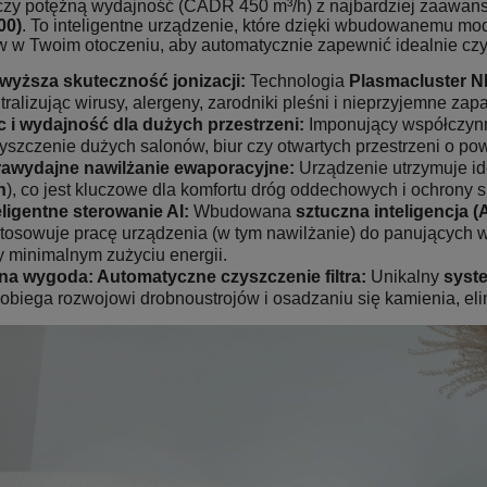
czy potężną wydajność (CADR 450 m³/h) z najbardziej zaawans
00)
. To inteligentne urządzenie, które dzięki wbudowanemu m
 w Twoim otoczeniu, aby automatycznie zapewnić idealnie czys
wyższa skuteczność jonizacji:
Technologia
Plasmacluster 
tralizując wirusy, alergeny, zarodniki pleśni i nieprzyjemne za
 i wydajność dla dużych przestrzeni:
Imponujący współczyn
yszczenie dużych salonów, biur czy otwartych przestrzeni o po
rawydajne nawilżanie ewaporacyjne:
Urządzenie utrzymuje id
h
), co jest kluczowe dla komfortu dróg oddechowych i ochrony 
eligentne sterowanie AI:
Wbudowana
sztuczna inteligencja (A
tosowuje pracę urządzenia (w tym nawilżanie) do panujących 
y minimalnym zużyciu energii.
na wygoda: Automatyczne czyszczenie filtra:
Unikalny
syste
obiega rozwojowi drobnoustrojów i osadzaniu się kamienia, elim