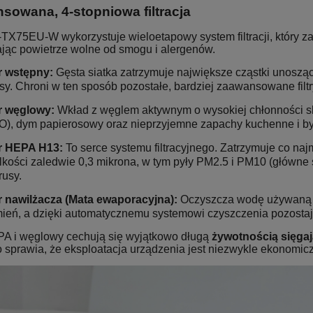
sowana, 4-stopniowa filtracja
-TX75EU-W wykorzystuje wieloetapowy system filtracji, który 
jąc powietrze wolne od smogu i alergenów.
tr wstępny:
Gęsta siatka zatrzymuje największe cząstki unoszące 
sy. Chroni w ten sposób pozostałe, bardziej zaawansowane filtr
tr węglowy:
Wkład z węglem aktywnym o wysokiej chłonności sku
O), dym papierosowy oraz nieprzyjemne zapachy kuchenne i b
tr HEPA H13:
To serce systemu filtracyjnego. Zatrzymuje co naj
lkości zaledwie 0,3 mikrona, w tym pyły PM2.5 i PM10 (główne sk
rusy.
tr nawilżacza (Mata ewaporacyjna):
Oczyszcza wodę używaną w 
ień, a dzięki automatycznemu systemowi czyszczenia pozostaje
EPA i węglowy cechują się wyjątkowo długą
żywotnością sięgaj
o sprawia, że eksploatacja urządzenia jest niezwykle ekonomic