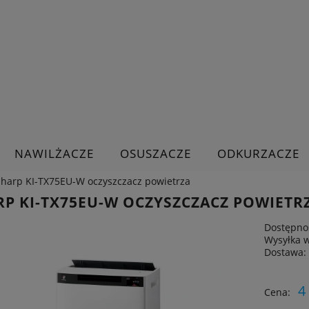
NAWILŻACZE
OSUSZACZE
ODKURZACZE
Sharp KI-TX75EU-W oczyszczacz powietrza
RP KI-TX75EU-W OCZYSZCZACZ POWIETR
Dostępno
Wysyłka 
Dostawa:
Cena nie zawiera ewe
4
Cena:
płatności