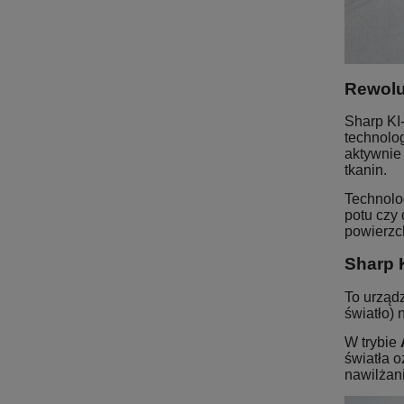
Rewolu
Sharp KI
technolo
aktywnie 
tkanin.
Technolog
potu czy
powierzc
Sharp 
To urządz
światło)
W trybie
światła o
nawilżani