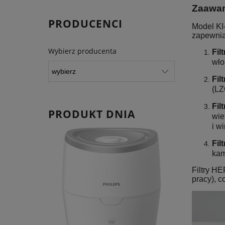
Zaawan
PRODUCENCI
Model KI
zapewnia
Wybierz producenta
Fil
wło
Fil
(LZ
Fil
PRODUKT DNIA
wie
i wi
Fil
kam
Filtry H
pracy), c