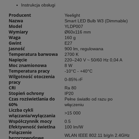
Instrukcja obsługi
Producent
Yeelight
Nazwa
Smart LED Bulb W3 (Dimmable)
Model
YLDP007
Wymiary
Ø60x116 mm
Waga
160 g
Gwint
E27
Jasność
900 lm, regulowana
Temperatura barwowa
2700 K
Napięcie
220–240 V ~ 50/60 Hz 0,04 A
Moc znamionowa
8 W
Temperatura pracy
-10°C - +40°C
Wilgotność otoczenia
0-85% rF
pracy
CRI
Ra 80
Stopień ochrony
IP20
Czas rozświetlania do
Pełne światło od razu po
60%
włączeniu
Liczba cykli
>15 000
włączania/wyłączania
Współczynnik mocy
0.5
Efektywność świetlna
100 lm/W
Połączenie
WLAN IEEE 802.11 b/g/n 2.4GHz
bezprzewodowe