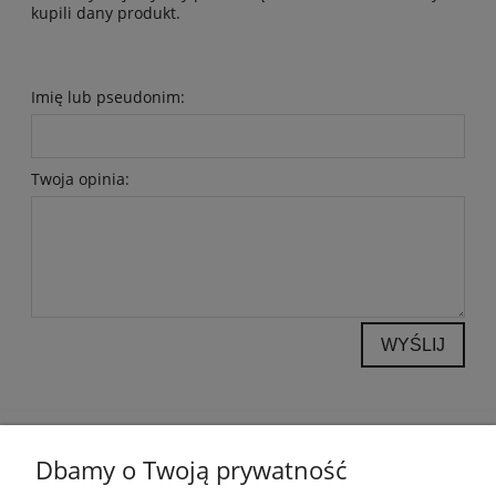
kupili dany produkt.
Imię lub pseudonim:
Twoja opinia:
WYŚLIJ
POMOC
Dbamy o Twoją prywatność