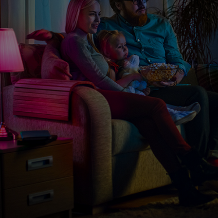
 Laser Egg 2+ Chemical
Winix Zero oczyszczacz powiet
r cząstek PM2.5 i TVOC
499,00 zł
725,00 zł
DOM O DOSTĘPNOŚCI
DO KOSZYKA