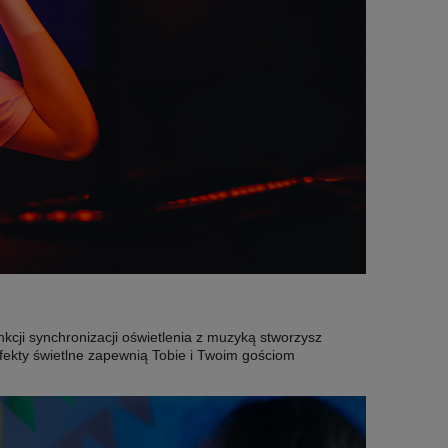
kcji synchronizacji oświetlenia z muzyką stworzysz
fekty świetlne zapewnią Tobie i Twoim gościom