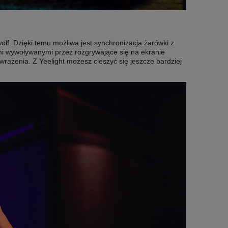
f. Dzięki temu możliwa jest synchronizacja żarówki z
ymi wywoływanymi przez rozgrywające się na ekranie
rażenia. Z Yeelight możesz cieszyć się jeszcze bardziej