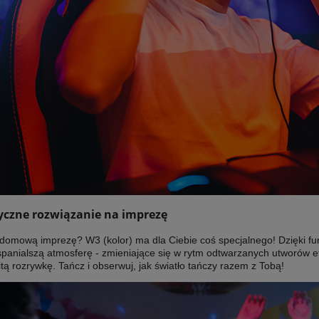
yczne rozwiązanie na imprezę
domową imprezę? W3 (kolor) ma dla Ciebie coś specjalnego! Dzięki fun
spanialszą atmosferę - zmieniające się w rytm odtwarzanych utworów e
ą rozrywkę. Tańcz i obserwuj, jak światło tańczy razem z Tobą!