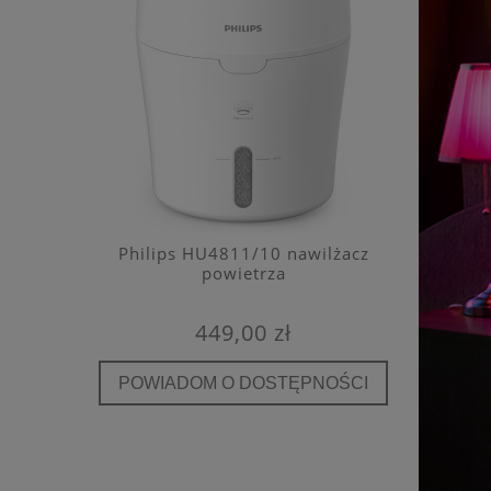
e filtr
Philips HU4811/10 nawilżacz
Kaiterra
A E12
powietrza
detekto
449,00 zł
POWIADOM O DOSTĘPNOŚCI
POWIA