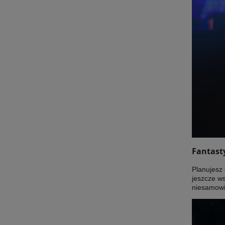
Fantast
Planujesz 
jeszcze w
niesamowit