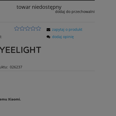
towar niedostępny
dodaj do przechowalni
zapytaj o produkt
t:
dodaj opinię
uktu:
026237
stemu Xiaomi.