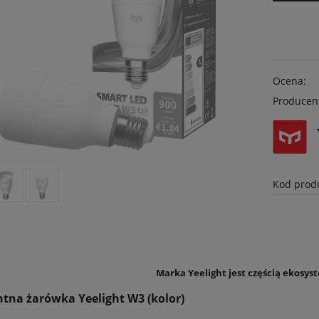
Ocena:
Producen
Kod prod
S
Marka Yeelight jest częścią ekosy
ntna żarówka Yeelight W3 (kolor)