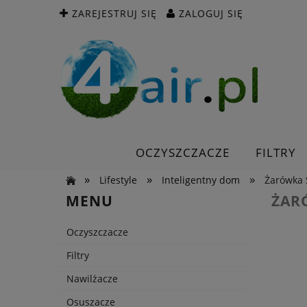
ZAREJESTRUJ SIĘ
ZALOGUJ SIĘ
OCZYSZCZACZE
FILTRY
»
»
»
Lifestyle
Inteligentny dom
Żarówka 
MENU
ŻAR
Oczyszczacze
Filtry
Nawilżacze
Osuszacze