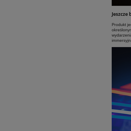
Jeszcze 
Produkt j
określonym
wydarzenia
immersyjn