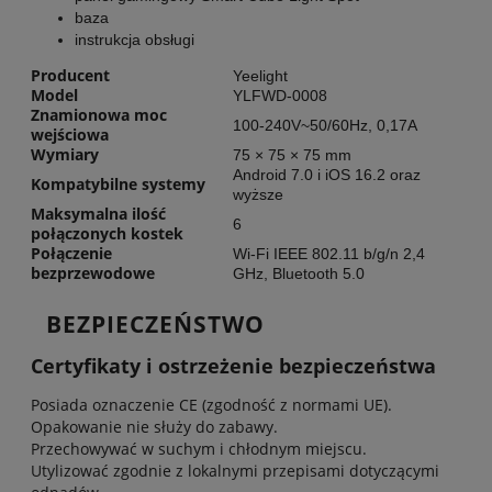
baza
instrukcja obsługi
Producent
Yeelight
Model
YLFWD-0008
Znamionowa moc
100-240V~50/60Hz, 0,17A
wejściowa
Wymiary
75 × 75 × 75 mm
Android 7.0 i iOS 16.2 oraz
Kompatybilne systemy
wyższe
Maksymalna ilość
6
połączonych kostek
Połączenie
Wi-Fi IEEE 802.11 b/g/n 2,4
bezprzewodowe
GHz, Bluetooth 5.0
BEZPIECZEŃSTWO
Certyfikaty i ostrzeżenie bezpieczeństwa
Posiada oznaczenie CE (zgodność z normami UE).
Opakowanie nie służy do zabawy.
Przechowywać w suchym i chłodnym miejscu.
Utylizować zgodnie z lokalnymi przepisami dotyczącymi