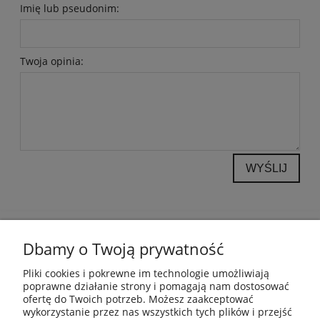
Imię lub pseudonim:
Twoja opinia:
WYŚLIJ
POMOC
Dbamy o Twoją prywatność
INFORMACJE
Pliki cookies i pokrewne im technologie umożliwiają
poprawne działanie strony i pomagają nam dostosować
ofertę do Twoich potrzeb. Możesz zaakceptować
PŁATNOŚCI I DOSTAWA
wykorzystanie przez nas wszystkich tych plików i przejść