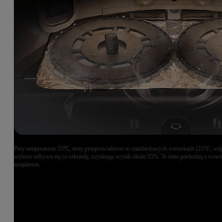
Przy temperaturze 55℃, testy przeprowadzono w standardowych warunkach (25°C, wilg
wylocie odbywa się co sekundę, uzyskując wynik około 55%. Te dane pochodzą z wewnętr
urządzenia.