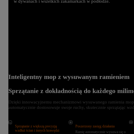
w dywanach i wszelkich zakamarkach w podłodze.
Inteligentny mop z wysuwanym ramieniem
Sprzątanie z dokładnością do każdego milim
Dzięki innowacyjnemu mechanizmowi wysuwanego ramienia mopa i
automatycznie dostosowuje swoje ruchy, skutecznie sprzątając wzd
Sprzątanie z większą precyzją
Poszerzony zasięg działania
wzdłuż ścian i innych krawędzi
Ramię automatycznie wysuwa się o