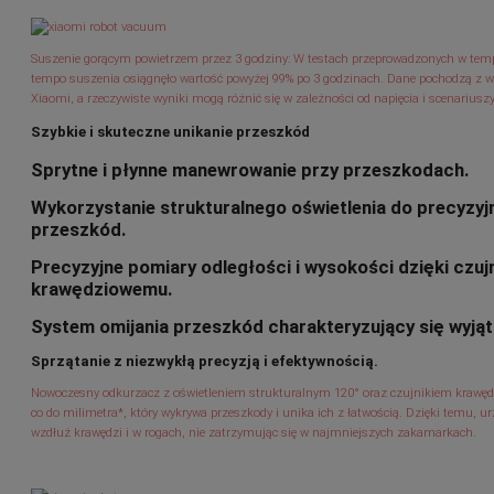
Suszenie gorącym powietrzem przez 3 godziny: W testach przeprowadzonych w tempe
tempo suszenia osiągnęło wartość powyżej 99% po 3 godzinach. Dane pochodzą z w
Xiaomi, a rzeczywiste wyniki mogą różnić się w zależności od napięcia i scenariusz
Szybkie i skuteczne unikanie przeszkód
Sprytne i płynne manewrowanie przy przeszkodach.
Wykorzystanie strukturalnego oświetlenia do precyzy
przeszkód.
Precyzyjne pomiary odległości i wysokości dzięki czuj
krawędziowemu.
System omijania przeszkód charakteryzujący się wyją
Sprzątanie z niezwykłą precyzją i efektywnością.
Nowoczesny odkurzacz z oświetleniem strukturalnym 120° oraz czujnikiem krawęd
co do milimetra*, który wykrywa przeszkody i unika ich z łatwością. Dzięki temu, u
wzdłuż krawędzi i w rogach, nie zatrzymując się w najmniejszych zakamarkach.