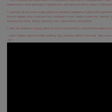
* 120-minutowy czas pracy baterii: Po ustawieniu odkurzania i mopowania w trybi
naładowaniu. Dane pochodzą z laboratoriów wewnętrznych firmy Xiaomi. Rzeczywis
* Ilustracje na tej stronie mają wyłącznie charakter poglądowy. Rzeczywiste param
innymi wygląd, kolor i rozmiar) oraz ilustracje (w tym między innymi tło, interfejs 
nieznacznie różnić. Należy zapoznać się z rzeczywistym produktem.
* Jeśli nie określono inaczej, dane na tej stronie pochodzą z laboratoriów wewnętrz
" style="margin: 0px auto 80px; padding: 0px; position: relative; font-size: 14px; max-w
70);">