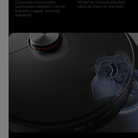
Czyszczenie z precyzyjnym
40 mm* po wykryciu przeszkód,
zachowaniem odległości 2 mm od
takich jak ściany czy nogi mebli.
krawędzi, osiągając doskonałą
dokładność.