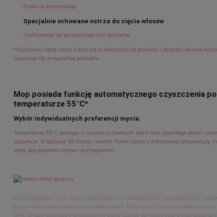
Rzadsza konserwacja
Specjalnie schowane ostrza do cięcia włosów
Użytkowanie na bezpieczniejszym poziomie
*Wydajność cięcia może różnić się w zależności od grubości i długości włosów lub s
zapoznać się ze specyfiką produktu.
Mop posiada funkcję automatycznego czyszczenia po
temperaturze 55°C*
Wybór indywidualnych preferencji mycia.
Temperatura 55°C pomaga w usuwaniu trudnych plam oraz zapobiega pleśni i pow
zapachów. W aplikacji Mi Home / Xiaomi Home możesz dostosować temperaturę my
wody, aby sprostać różnym wymaganiom.
Przy temperaturze 55℃, testy przeprowadzono w standardowych warunkach (25°C, wilgot
mycia mopa została ustawiona na wysoki poziom. Pomiar wody na wylocie odbywa się co
55%. Te dane pochodzą z wewnętrznych testów Xiaomi, ale rzeczywiste wyniki mogą się ró