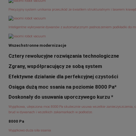
Precyzyjny system unikania przeszkód ze światłem strukturalnym i laserem kraw
Inteligentne wykrywanie dywanów z automatycznym podnoszeniem podkładki do 
Wszechstronne modernizacje
Cztery rewolucyjne rozwiązania technologiczne
Zgrany, współpracujący ze sobą system
Efektywne działanie dla perfekcyjnej czystości
Osiąga dużą moc ssania na poziomie 8000 Pa*
Doskonały do usuwania uporczywego kurzu *
Wyjątkowa, ulepszona moc 8000 Pa skutecznie usuwa wszelkie zanieczyszczenia, 
brud w dywanach i wszelkich zakamarkach w podłodze.
8000 Pa
Wyjątkowo duża siła ssania