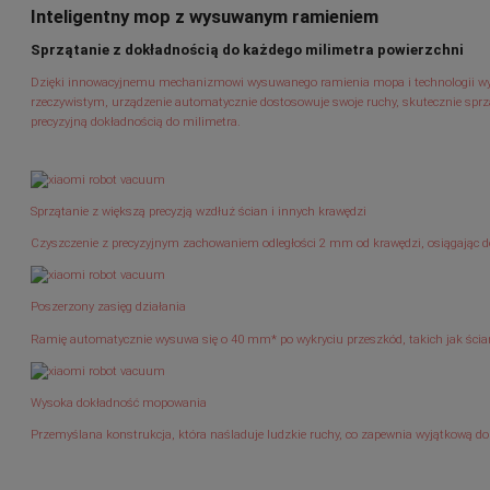
Inteligentny mop z wysuwanym ramieniem
Sprzątanie z dokładnością do każdego milimetra powierzchni
Dzięki innowacyjnemu mechanizmowi wysuwanego ramienia mopa i technologii wy
rzeczywistym, urządzenie automatycznie dostosowuje swoje ruchy, skutecznie sprzą
precyzyjną dokładnością do milimetra.
Sprzątanie z większą precyzją wzdłuż ścian i innych krawędzi
Czyszczenie z precyzyjnym zachowaniem odległości 2 mm od krawędzi, osiągając 
Poszerzony zasięg działania
Ramię automatycznie wysuwa się o 40 mm* po wykryciu przeszkód, takich jak ścian
Wysoka dokładność mopowania
Przemyślana konstrukcja, która naśladuje ludzkie ruchy, co zapewnia wyjątkową 