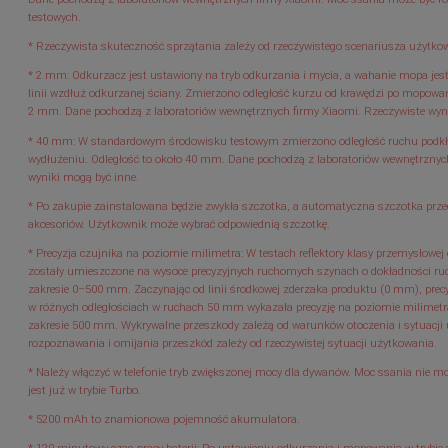
testowych.
* Rzeczywista skuteczność sprzątania zależy od rzeczywistego scenariusza użytko
* 2 mm: Odkurzacz jest ustawiony na tryb odkurzania i mycia, a wahanie mopa jest 
linii wzdłuż odkurzanej ściany. Zmierzono odległość kurzu od krawędzi po mopowan
2 mm. Dane pochodzą z laboratoriów wewnętrznych firmy Xiaomi. Rzeczywiste wyni
* 40 mm: W standardowym środowisku testowym zmierzono odległość ruchu podkł
wydłużeniu. Odległość to około 40 mm. Dane pochodzą z laboratoriów wewnętrznyc
wyniki mogą być inne.
* Po zakupie zainstalowana będzie zwykła szczotka, a automatyczna szczotka przeci
akcesoriów. Użytkownik może wybrać odpowiednią szczotkę.
* Precyzja czujnika na poziomie milimetra: W testach reflektory klasy przemysłowe
zostały umieszczone na wysoce precyzyjnych ruchomych szynach o dokładności ru
zakresie 0–500 mm. Zaczynając od linii środkowej zderzaka produktu (0 mm), pre
w różnych odległościach w ruchach 50 mm wykazała precyzję na poziomie milime
zakresie 500 mm. Wykrywalne przeszkody zależą od warunków otoczenia i sytuacji
rozpoznawania i omijania przeszkód zależy od rzeczywistej sytuacji użytkowania.
* Należy włączyć w telefonie tryb zwiększonej mocy dla dywanów. Moc ssania nie mo
jest już w trybie Turbo.
* 5200 mAh to znamionowa pojemność akumulatora.