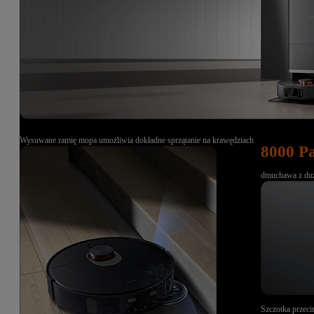
Wysuwane ramię mopa umożliwia dokładne sprzątanie na krawędziach
8000 P
dmuchawa z duż
Szczotka przeci