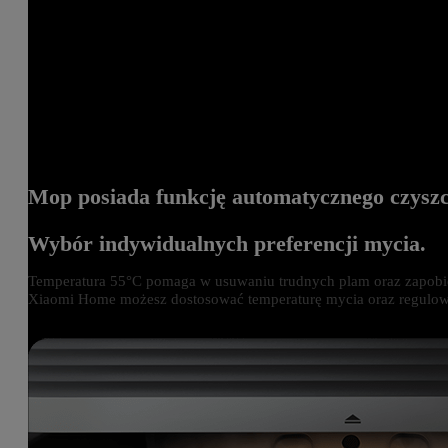
Mop posiada funkcję automatycznego czysz
Wybór indywidualnych preferencji mycia.
Temperatura 55°C pomaga w usuwaniu trudnych plam oraz zapobie
Xiaomi Home możesz dostosować temperaturę mycia oraz regulo