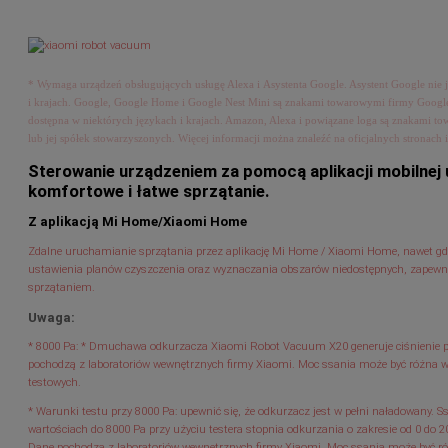
* Wymaga urządzeń obsługujących usługę Alexa i Asystenta Google. Asystent Google nie j
i krajach. Google, Google Home i Google Nest Mini są znakami towarowymi firmy Google
dostępna w niektórych językach i krajach. Amazon, Alexa i powiązane loga są znakami 
lub jej spółek stowarzyszonych. Więcej informacji można znaleźć na oficjalnych stronach 
Sterowanie urządzeniem za pomocą aplikacji mobilnej 
komfortowe i łatwe sprzątanie.
Z aplikacją Mi Home/Xiaomi Home
Zdalne uruchamianie sprzątania przez aplikację Mi Home / Xiaomi Home, nawet g
ustawienia planów czyszczenia oraz wyznaczania obszarów niedostępnych, zapewni
sprzątaniem.
Uwaga:
* 8000 Pa: * Dmuchawa odkurzacza Xiaomi Robot Vacuum X20 generuje ciśnienie p
pochodzą z laboratoriów wewnętrznych firmy Xiaomi. Moc ssania może być różna w
testowych.
* Warunki testu przy 8000 Pa: upewnić się, że odkurzacz jest w pełni naładowany.
wartościach do 8000 Pa przy użyciu testera stopnia odkurzania o zakresie od 0 do 2
Dane pochodzą z laboratoriów wewnętrznych firmy Xiaomi. Moc ssania może być r