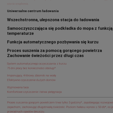
użycia urządzenia.
Uniwersalne centrum ładowania
Wszechstronna, ulepszona stacja do ładowania
Samooczyszczająca się podkładka do mopa z funkcją 
temperaturze
Funkcja automatycznego pozbywania się kurzu
Proces suszenia za pomocą gorącego powietrza
Zachowanie świeżości przez długi czas
System automatycznego oczyszczania z kurzu
75 dni pracy bez konieczności obsługi*
Imponujący, 4-litrowy zbiornik na wodę
Efektywne czyszczenie dużych domów
Wyjmowana taca
Komfortowe czyszczenie i łatwa pielęgnacja
Proces suszenia gorącym powietrzem trwa tylko 3 godziny*, zapobiegając rozwojowi
zapachom, zachowując długotrwałą świeżość. Poziom hałasu wynosi ≤ 50 db*, co j
przeciętnych opadów deszczu.