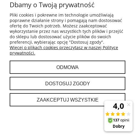
Dbamy o Twoją prywatność
INFORMACJE
Pliki cookies i pokrewne im technologie umożliwiają
poprawne działanie strony i pomagają nam dostosować
ofertę do Twoich potrzeb. Możesz zaakceptować
PŁATNOŚCI I DOSTAWA
wykorzystanie przez nas wszystkich tych plików i przejść
do sklepu lub dostosować użycie plików do swoich
preferencji, wybierając opcję "Dostosuj zgody".
GWARANCJA I ZWROTY
Więcej o plikach cookies przeczytasz w naszej Polityce
prywatności.
MOJE KONTO
ODMOWA
O NAS
DOSTOSUJ ZGODY
ZAAKCEPTUJ WSZYSTKIE
POKAŻ PEŁNĄ WERSJĘ STRONY
Sklep internetowy Shoper.pl