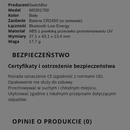
Producent
SwitchBot
Model
W0301700
Kolor
Biały
Zasilanie
Bateria CR2450 (w zestawie)
Łączność
Bluetooth Low Energy
Materiał
ABS z powłoką przeciwko promieniowaniu UV
Wymiary
37,1 x 43,1 x 13,4 mm
Waga
17,7 g
BEZPIECZEŃSTWO
Certyfikaty i ostrzeżenie bezpieczeństwa
Posiada oznaczenie CE (zgodność z normami UE).
Opakowanie nie służy do zabawy.
Przechowywać w suchym i chłodnym miejscu.
Utylizować zgodnie z lokalnymi przepisami dotyczącymi
odpadów.
OPINIE O PRODUKCIE (0)