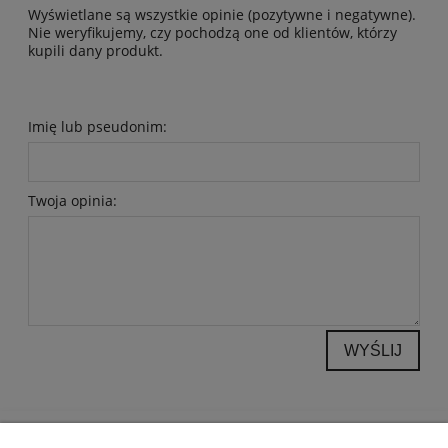
Wyświetlane są wszystkie opinie (pozytywne i negatywne).
Nie weryfikujemy, czy pochodzą one od klientów, którzy
kupili dany produkt.
Imię lub pseudonim:
Twoja opinia:
WYŚLIJ
POMOC