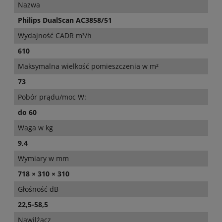
Nazwa
Philips DualScan AC3858/51
Wydajność CADR m³/h
610
Maksymalna wielkość pomieszczenia w m²
73
Pobór prądu/moc W:
do 60
Waga w kg
9,4
Wymiary w mm
718 × 310 × 310
Głośność dB
22,5-58,5
Nawilżacz