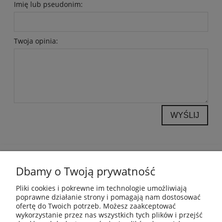
Imię lub pseudonim:
Twoja opinia:
WYŚLIJ
POMOC
Dbamy o Twoją prywatność
INFORMACJE
Pliki cookies i pokrewne im technologie umożliwiają
poprawne działanie strony i pomagają nam dostosować
ofertę do Twoich potrzeb. Możesz zaakceptować
PŁATNOŚCI I DOSTAWA
wykorzystanie przez nas wszystkich tych plików i przejść