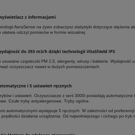
wyświetlacz z informacjami
chnologii AeraSense na żywo zobaczysz statystyki dotyczące stężenia 
 ułatwia odczyt pomiarów w formie wizualnej.
dajność do 393 m3/h dzięki technologii VitaShield IPS
 usuwane cząsteczki PM 2,5, alergenty, wirusy i bakterie. Wydajność u
ywać oczyszczacz nawet w dużych pomieszczeniach.
utomatyczne i 5 ustawień ręcznych
ybów i ustawień. Oczyszczacze z serii 3000i posiadają automatyczne tr
owe. Czułe tryby antyalergenowe. Tryby ogólne.
ami automatycznymi występuje 5 ręcznych. W zależności od preferencji
 prędkości działania urządzenia. Od najwolniejszego i cichego po tryb 