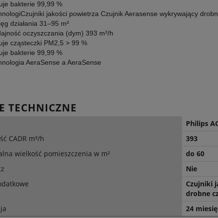
truje bakterie 99,99 %
hnologiCzujniki jakości powietrza Czujnik Aerasense wykrywający dr
ięg działania 31–95 m²
ajność oczyszczania (dym) 393 m³/h
truje cząsteczki PM2,5 > 99 %
truje bakterie 99,99 %
 Laser Egg 2+ Chemical
Winix Zero oczyszczacz powiet
hnologia AeraSense a AeraSense
r cząstek PM2.5 i TVOC
499,00 zł
725,00 zł
E TECHNICZNE
DOM O DOSTĘPNOŚCI
DO KOSZYKA
Philips A
ść CADR m³/h
393
lna wielkość pomieszczenia w m²
do 60
cz
Nie
odatkowe
Czujniki 
drobne c
ja
24 miesię