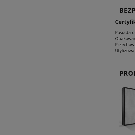
BEZ
Certyfi
Posiada o
Opakowani
Przechow
Utylizowa
PRO