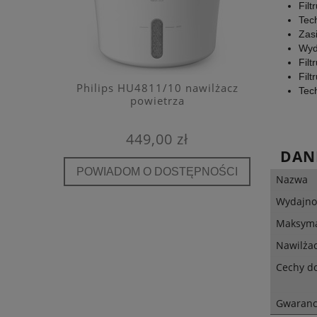
Fil
Tec
Zas
Wyd
Fil
Fil
e filtr
Philips HU4811/10 nawilżacz
Kaiterra
Tec
A E12
powietrza
detekto
449,00 zł
DAN
POWIADOM O DOSTĘPNOŚCI
POWIA
Nazwa
Wydajno
Maksyma
Nawilża
Cechy d
Gwaranc