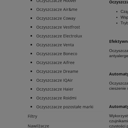
Oczyszczacze Hoover
Oczyszcza
Oczyszczacze Air&me
Czą
Wsp
Oczyszczacze Coway
Try
Oczyszczacze Vestfrost
Oczyszczacze Electrolux
Efektywn
Oczyszczacze Venta
Oczyszcza
Oczyszczacze Boneco
antyalerg
Oczyszczacze Aifree
Oczyszczacze Dreame
Automaty
Oczyszczacze IQAir
Oczyszcza
cieszenie 
Oczyszczacze Haier
Oczyszczacze Roidmi
Automaty
Oczyszczacze pozostałe marki
Filtry
Wykorzyst
czujnikam
Nawilżacze
czystości 