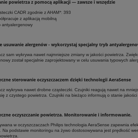
nie powietrza z pomocą aplikacji — zawsze i wszędzie
steczki CADR zgodnie z AHAM*: 393
ółpracuje z aplikacją mobilną
b antyalergenowy
e usuwanie alergenów - wykorzystaj specjalny tryb antyalergen
cz sam wykrywa nawet najmniejsze zmiany w jakości powietrza. Zwięk
enowy został specjalnie zaprojektowany w celu usuwania typowych aler
czne sterowanie oczyszczaczem dzięki technologii AeraSense
cz wykrywa nawet drobne cząsteczki. Czujniki reagują nawet na mniejs
się z czystego powietrza. Czujniki na bieżąco informują o stanie jakoś
czne oczyszczanie powietrza. Monitorowanie i informowanie.
ywana w oczyszczaczach Philips technologia AeraSense zapewnia efek
i. Na podstawie monitoringu na żywo dostosowywana jest prędkość we
powietrza.