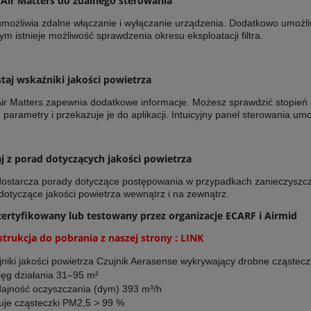
 Air Matters do zdalnego sterowania
umożliwia zdalne włączanie i wyłączanie urządzenia. Dodatkowo umożli
ym istnieje możliwość sprawdzenia okresu eksploatacji filtra.
aj wskaźniki jakości powietrza
Air Matters zapewnia dodatkowe informacje. Możesz sprawdzić stopień 
 parametry i przekazuje je do aplikacji. Intuicyjny panel sterowania umo
j z porad dotyczących jakości powietrza
 dostarcza porady dotyczące postępowania w przypadkach zanieczyszcze
dotyczące jakości powietrza wewnątrz i na zewnątrz.
ertyfikowany lub testowany przez organizacje ECARF i Airmid
strukcja do pobrania z naszej strony :
LINK
jniki jakości powietrza Czujnik Aerasense wykrywający drobne cząst
ięg działania 31–95 m²
ajność oczyszczania (dym) 393 m³/h
truje cząsteczki PM2,5 > 99 %