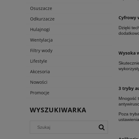
Osuszacze
Cyfrowy 
Odkurzacze
Dzięki te
Hulajnogi
dodatkowo
Wentylacja
Filtry wody
Wysoka wy
Lifestyle
Skutecznie
wykorzyst
Akcesoria
Nowości
3 tryby a
Promocje
Mnogość tr
antywirus
WYSZUKIWARKA
Poza tryb
ustawienia