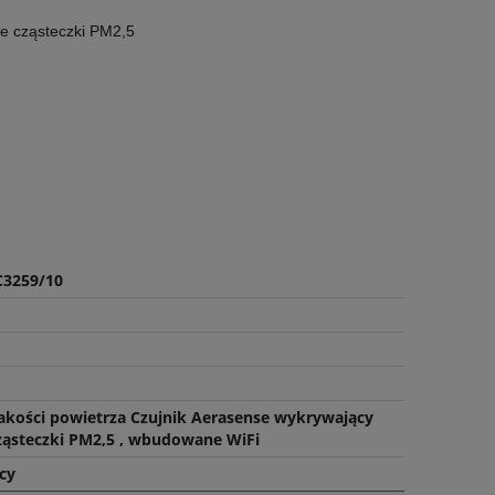
obne cząsteczki PM2,5
rza
Coway AirMega 300s AP-1515G
Winix Zero Pr
oczyszczacz powietrza
powi
1 699,00 zł
1 199
DO KOSZYKA
POWIADOM O 
C3259/10
jakości powietrza Czujnik Aerasense wykrywający
ząsteczki PM2,5 , wbudowane WiFi
cy