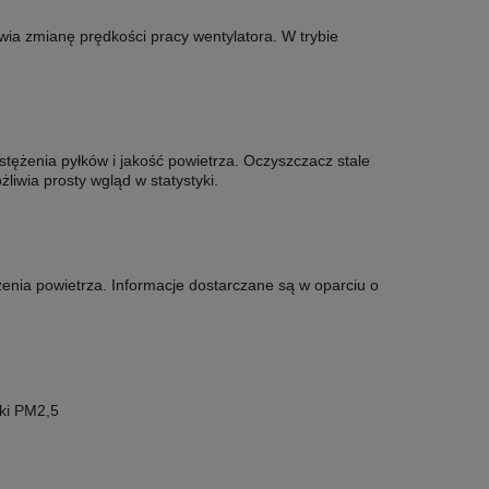
wia zmianę prędkości pracy wentylatora. W trybie
stężenia pyłków i jakość powietrza. Oczyszczacz stale
żliwia prosty wgląd w statystyki.
nia powietrza. Informacje dostarczane są w oparciu o
eczki PM2,5