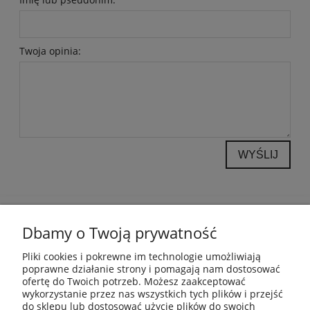
Twoja opinia:
WYŚLIJ
POMOC
Dbamy o Twoją prywatność
INFORMACJE
Pliki cookies i pokrewne im technologie umożliwiają
poprawne działanie strony i pomagają nam dostosować
ofertę do Twoich potrzeb. Możesz zaakceptować
PŁATNOŚCI I DOSTAWA
wykorzystanie przez nas wszystkich tych plików i przejść
do sklepu lub dostosować użycie plików do swoich