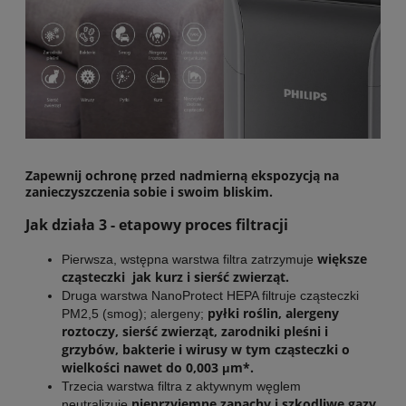
Zapewnij ochronę przed nadmierną ekspozycją na
zanieczyszczenia sobie i swoim bliskim.
Jak działa 3 - etapowy proces filtracji
większe
Pierwsza, wstępna warstwa filtra zatrzymuje
cząsteczki jak kurz i sierść zwierząt.
Druga warstwa NanoProtect HEPA filtruje cząsteczki
pyłki roślin, alergeny
PM2,5 (smog); alergeny;
roztoczy, sierść zwierząt, zarodniki pleśni i
grzybów, bakterie i wirusy w tym cząsteczki o
wielkości nawet do 0,003 μm*.
Trzecia warstwa filtra z aktywnym węglem
nieprzyjemne zapachy i szkodliwe gazy,
neutralizuje