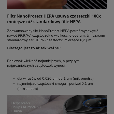
Filtr NanoProtect HEPA usuwa cząsteczki 100x
mniejsze niż standardowy filtr HEPA
Zaawansowany filtr NanoProtect HEPA potrafi wychwycić
nawet 99,97%* cząsteczek o wielkości 0,003 μm, tymczasem
standardowy filtr HEPA - cząsteczki mierzące 0,3 μm.
Dlaczego jest to aż tak ważne?
Ponieważ wielkość najmniejszych, a przy tym
najgroźniejszych cząsteczek wynosi:
dla wirusów od 0,020 μm do 1 μm (mikrometra)
najmniejsze cząsteczki smogu - poniżej 0,1 μm
(mikrometra)