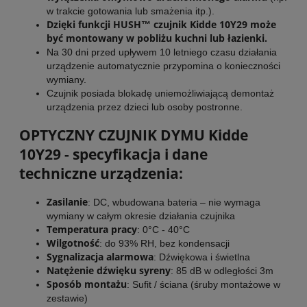
w trakcie gotowania lub smażenia itp.).
Dzięki funkcji HUSH™ czujnik Kidde 10Y29 może
być montowany w pobliżu kuchni lub łazienki.
Na 30 dni przed upływem 10 letniego czasu działania
urządzenie automatycznie przypomina o konieczności
wymiany.
Czujnik posiada blokadę uniemożliwiającą demontaż
urządzenia przez dzieci lub osoby postronne.
OPTYCZNY CZUJNIK DYMU Kidde
10Y29 - specyfikacja i dane
techniczne urządzenia:
Zasilanie
: DC, wbudowana bateria – nie wymaga
wymiany w całym okresie działania czujnika
Temperatura pracy
: 0°C - 40°C
Wilgotność
: do 93% RH, bez kondensacji
Sygnalizacja alarmowa
: Dźwiękowa i świetlna
Natężenie dźwięku syreny
: 85 dB w odległości 3m
Sposób montażu
: Sufit / ściana (śruby montażowe w
zestawie)