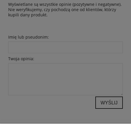
Wyświetlane są wszystkie opinie (pozytywne i negatywne).
Nie weryfikujemy, czy pochodzą one od klientów, którzy
kupili dany produkt.
Imię lub pseudonim:
Twoja opinia:
WYŚLIJ
POMOC