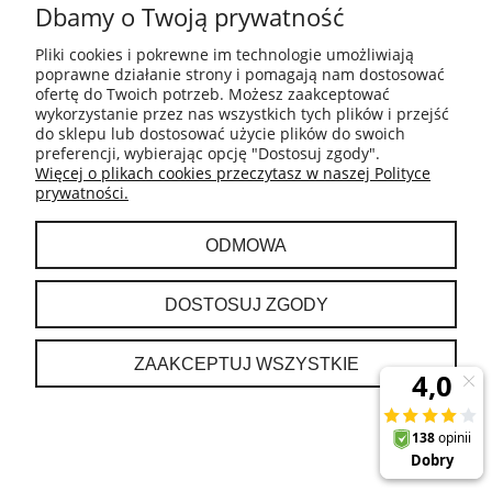
Dbamy o Twoją prywatność
INFORMACJE
Pliki cookies i pokrewne im technologie umożliwiają
poprawne działanie strony i pomagają nam dostosować
ofertę do Twoich potrzeb. Możesz zaakceptować
PŁATNOŚCI I DOSTAWA
wykorzystanie przez nas wszystkich tych plików i przejść
do sklepu lub dostosować użycie plików do swoich
preferencji, wybierając opcję "Dostosuj zgody".
GWARANCJA I ZWROTY
Więcej o plikach cookies przeczytasz w naszej Polityce
prywatności.
MOJE KONTO
ODMOWA
O NAS
DOSTOSUJ ZGODY
ZAAKCEPTUJ WSZYSTKIE
POKAŻ PEŁNĄ WERSJĘ STRONY
Sklep internetowy Shoper.pl