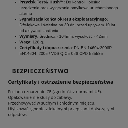
Przycisk Test& Hush™
: Do kontroli i obsługi
urządzenia oraz wyłączania omyłkowo uruchomionego
alarmu
Sygnalizacja końca okresu eksploatacyjnego
:
Dźwiękowa i świetlna na 30 dni przed upływem 10 lat
od aktywacji zasilania
Wymiary
: Średnica - 104mm, wysokość - 42mm
Waga
: 128 g.
Certyfikaty i dopuszczenia
: PN-EN 14604:2006P
EN14604: 2005 / VDS Q CE 086-CPD-535595
BEZPIECZEŃSTWO
Certyfikaty i ostrzeżenie bezpieczeństwa
Posiada oznaczenie CE (zgodność z normami UE).
Opakowanie nie służy do zabawy.
Przechowywać w suchym i chłodnym miejscu.
Utylizować zgodnie z lokalnymi przepisami dotyczącymi
odpadów.