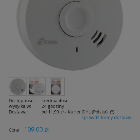
Dostępność:
średnia ilość
Wysyłka w:
24 godziny
Dostawa:
od 11,99 zł
- Kurier DHL
(Polska)
sprawdź formy dostawy
Cena nie zawiera ewentualnych kosztów płatności
109,00 zł
Cena: