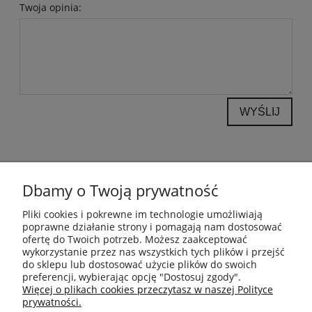
Twoja opinia:
WYŚLIJ
POMOC
Dbamy o Twoją prywatność
INFORMACJE
Pliki cookies i pokrewne im technologie umożliwiają
poprawne działanie strony i pomagają nam dostosować
ofertę do Twoich potrzeb. Możesz zaakceptować
PŁATNOŚCI I DOSTAWA
wykorzystanie przez nas wszystkich tych plików i przejść
do sklepu lub dostosować użycie plików do swoich
preferencji, wybierając opcję "Dostosuj zgody".
GWARANCJA I ZWROTY
Więcej o plikach cookies przeczytasz w naszej Polityce
prywatności.