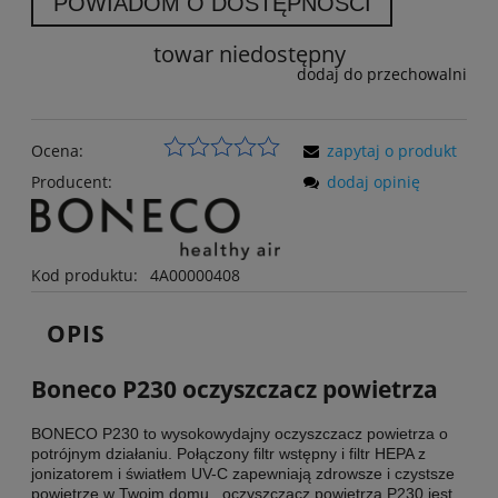
POWIADOM O DOSTĘPNOŚCI
towar niedostępny
dodaj do przechowalni
Ocena:
zapytaj o produkt
Producent:
dodaj opinię
Kod produktu:
4A00000408
OPIS
Boneco P230 oczyszczacz powietrza
BONECO P230 to wysokowydajny oczyszczacz powietrza o
potrójnym działaniu. Połączony filtr wstępny i filtr HEPA z
jonizatorem i światłem UV-C zapewniają zdrowsze i czystsze
powietrze w Twoim domu . oczyszczacz powietrza P230 jest