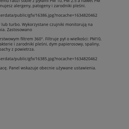
lemu radzi sobie z pyłami PM 10, PM 2.5 a nawet PM
ujesz alergeny, patogeny i zarodniki pleśni.
lub turbo. Wykorzystane czujniki monitorują na
nia. Zastosowano
twowym filtrem 360°. Filtruje pył o wielkości: PM10,
kterie i zarodniki pleśni, dym papierosowy, spaliny,
pachy z powietrza.
racę. Panel wskazuje obecnie używane ustawienia.