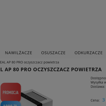
NAWILŻACZE
OSUSZACZE
ODKURZACZE
DEAL AP 80 PRO oczyszczacz powietrza
AL AP 80 PRO OCZYSZCZACZ POWIETRZA
Dostępno
Wysyłka 
Dostawa:
Cena nie zawiera ewe
3
Cena:
płatności