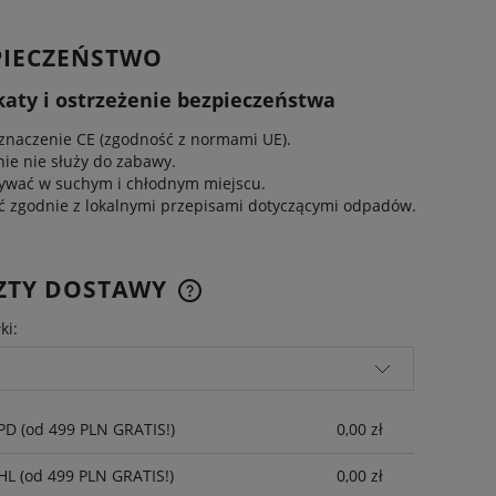
PIECZEŃSTWO
katy i ostrzeżenie bezpieczeństwa
znaczenie CE (zgodność z normami UE).
e nie służy do zabawy.
ywać w suchym i chłodnym miejscu.
ć zgodnie z lokalnymi przepisami dotyczącymi odpadów.
ZTY DOSTAWY
ki:
CENA NIE ZAWIERA
EWENTUALNYCH KOSZTÓW
PŁATNOŚCI
DPD
(od 499 PLN GRATIS!)
0,00 zł
DHL
(od 499 PLN GRATIS!)
0,00 zł