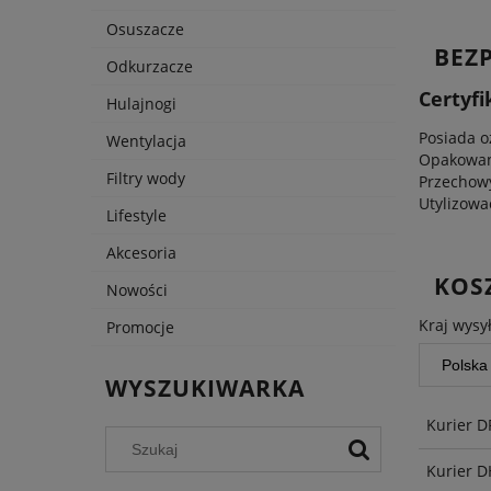
Osuszacze
BEZ
Odkurzacze
Certyfi
Hulajnogi
Posiada o
Wentylacja
Opakowani
Filtry wody
Przechow
Utylizowa
Lifestyle
Akcesoria
KOS
Nowości
Kraj wysył
Promocje
WYSZUKIWARKA
Kurier 
Kurier 