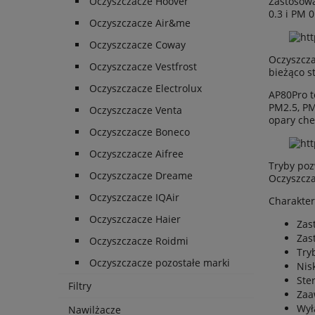
Zastosowa
Oczyszczacze Hoover
0.3 i PM 
Oczyszczacze Air&me
Oczyszczacze Coway
Oczyszcza
Oczyszczacze Vestfrost
bieżąco s
Oczyszczacze Electrolux
AP80Pro t
PM2.5, PM
Oczyszczacze Venta
opary che
Oczyszczacze Boneco
Oczyszczacze Aifree
Tryby poz
Oczyszczacze Dreame
Oczyszcza
Oczyszczacze IQAir
Charakter
Oczyszczacze Haier
Zas
Zas
Oczyszczacze Roidmi
Try
Oczyszczacze pozostałe marki
Nis
Ste
Filtry
Zaa
Wył
Nawilżacze