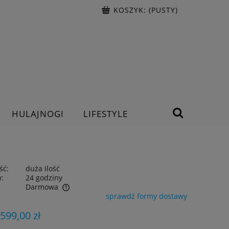
KOSZYK:
(PUSTY)
HULAJNOGI
LIFESTYLE
ść:
duża ilość
w:
24 godziny
Darmowa
sprawdź formy dostawy
ntualnych kosztów
 599,00 zł