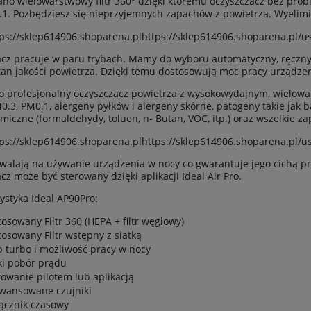
no wielowarstwowy filtr
360° dzięki któremu oczyszczacz bez prob
0.1. Pozbędziesz się nieprzyjemnych zapachów z powietrza. Wyelimin
cz pracuje w paru trybach. Mamy do wyboru automatyczny, ręczny 
tan jakości powietrza. Dzięki temu dostosowują moc pracy urządze
o profesjonalny oczyszczacz powietrza z wysokowydajnym, wielowars
0.3, PM0.1, alergeny pyłków i alergeny skórne, patogeny takie jak ba
miczne (formaldehydy, toluen, n- Butan, VOC, itp.) oraz wszelkie za
walają na używanie urządzenia w nocy co gwarantuje jego cichą p
cz może być sterowany dzięki aplikacji Ideal Air Pro.
ystyka Ideal AP90Pro:
tosowany Filtr 360 (HEPA + filtr węglowy)
tosowany Filtr wstępny z siatką
b turbo i możliwość pracy w nocy
ki pobór prądu
rowanie pilotem lub aplikacją
wansowane czujniki
ącznik czasowy