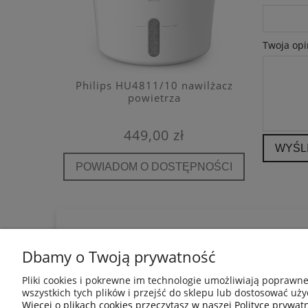
Twoja opi
e filtr
Philips HU4811/10 nawilżacz
Kaiterra
A E12
powietrza
detekto
449,00 zł
WYŚL
POWIADOM O DOSTĘPNOŚCI
POWIA
POMOC
INFORMACJE
Dbamy o Twoją prywatność
Regulamin
Blog
Jak kupować?
Mapa Strony
Pliki cookies i pokrewne im technologie umożliwiają poprawn
Polityka prywatności
wszystkich tych plików i przejść do sklepu lub dostosować uży
Pytania i odpowiedzi
Więcej o plikach cookies przeczytasz w naszej Polityce prywatn