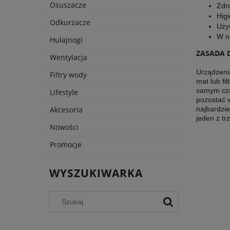
Osuszacze
Zdr
Higi
Odkurzacze
Uży
W n
Hulajnogi
ZASADA 
Wentylacja
Urządzeni
Filtry wody
mat lub fi
samym czas
Lifestyle
pozostać w
najbardzi
Akcesoria
jeden z t
Nowości
Promocje
WYSZUKIWARKA