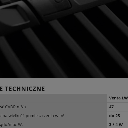
E TECHNICZNE
Venta LW1
ść CADR m³/h
47
lna wielkość pomieszczenia w m²
do 25
rądu/moc W:
3 / 4 W