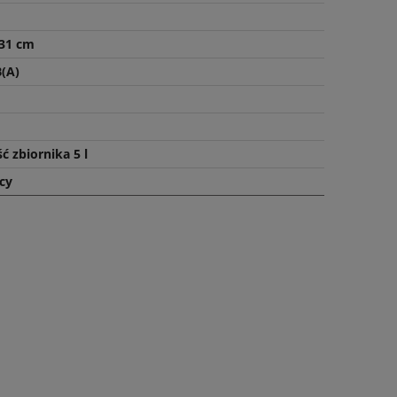
 31 cm
B(A)
 zbiornika 5 l
cy