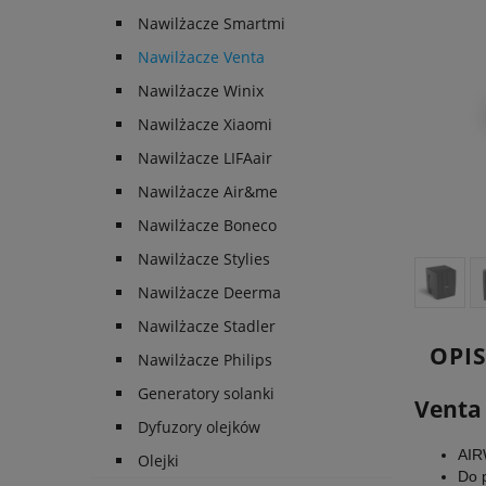
Nawilżacze Smartmi
Nawilżacze Venta
Nawilżacze Winix
Nawilżacze Xiaomi
Nawilżacze LIFAair
Nawilżacze Air&me
Nawilżacze Boneco
Nawilżacze Stylies
Nawilżacze Deerma
Nawilżacze Stadler
OPI
Nawilżacze Philips
Generatory solanki
Venta 
Dyfuzory olejków
AIR
Olejki
Do 