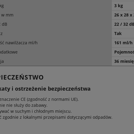
kg
3 kg
y w mm
26 x 28 x
ć dB
22 / 32 d
cz
Tak
ść nawilżacza ml/h
161 ml/h
odatkowe
Pojemność
ja
36 miesię
PIECZEŃSTWO
katy i ostrzeżenie bezpieczeństwa
znaczenie CE (zgodność z normami UE).
e nie służy do zabawy.
ywać w suchym i chłodnym miejscu.
ć zgodnie z lokalnymi przepisami dotyczącymi odpadów.