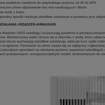
owe powietrze nawilżone do optymalnego poziomu od 40 do 60%
eniczne zimne odparowanie bez mat nawilżających i filtrów
wa wody z kranu
aturalny sposób redukuje szkodliwe substancje w powietrzu przy wilg
DZIAŁANIA URZĄDZEŃ AIRWASHER
a Aiwasher LW15 nawilżają i oczyszczają powietrze w pomieszczenia
ltrów. Wielotarczowy walec obraca się w zbiorniku z wodą, która odparo
ie tarcze wychwytują szkodliwe substancje, takie jak kurz i pyłki roślin
 urządzeniu. Parowanie na zimno uważa się za najlepszą i najbardziej 
ej naturalnym sposobem na obniżenie poziomu zawartości szkodliwych 
rzech podstawowych, energooszczędnych modeli, dostosowanych do wie