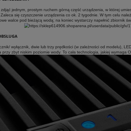
 zdjąć jednym, prostym ruchem górną część urządzenia, w której umies
Zaleca się czyszczenie urządzenia co ok. 2 tygodnie. W tym celu nale
owe walce pod bieżącą wodą; na koniec wystarczy napełnić zbiornik świ
 Laser Egg 2+ Chemical
Winix Zero oczyszczacz powiet
OBSŁUGA
r cząstek PM2.5 i TVOC
znik/ wyłącznik, dwie lub trzy prędkości (w zależności od modelu), L
499,00 zł
725,00 zł
 przy zbyt niskim poziomie wody. To cała technologia, jakiej wymaga O
DOM O DOSTĘPNOŚCI
DO KOSZYKA