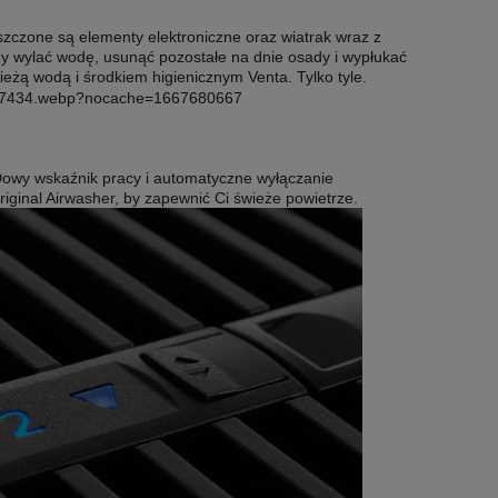
zczone są elementy elektroniczne oraz wiatrak wraz z
ży wylać wodę, usunąć pozostałe na dnie osady i wypłukać
eżą wodą i środkiem higienicznym Venta. Tylko tyle.
rza
Coway AirMega 300s AP-1515G
Winix Zero Pr
oczyszczacz powietrza
powi
EDowy wskaźnik pracy i automatyczne wyłączanie
1 699,00 zł
1 199
riginal Airwasher, by zapewnić Ci świeże powietrze.
DO KOSZYKA
POWIADOM O 