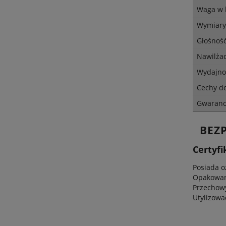
Waga w 
Wymiar
Głośnoś
Nawilża
Wydajno
Cechy d
Gwaranc
BEZ
Certyfi
Posiada o
Opakowani
Przechow
Utylizowa