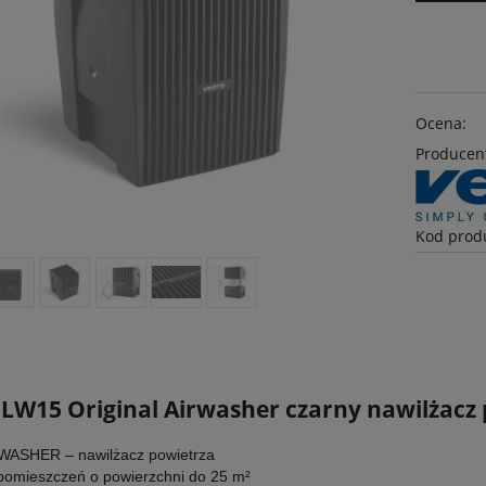
Ocena:
Producen
Kod prod
S
LW15 Original Airwasher czarny nawilżacz
WASHER – nawilżacz powietrza
pomieszczeń o powierzchni do 25 m²