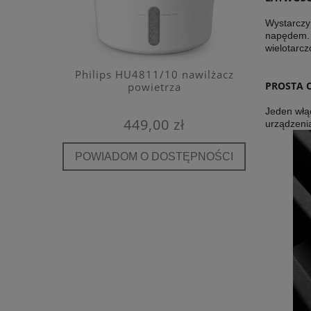
Wystarczy
napędem. 
wielotarcz
e filtr
Philips HU4811/10 nawilżacz
Kaiterra
PROSTA 
A E12
powietrza
detekto
Jeden włąc
449,00 zł
urządzenia
POWIADOM O DOSTĘPNOŚCI
POWIA